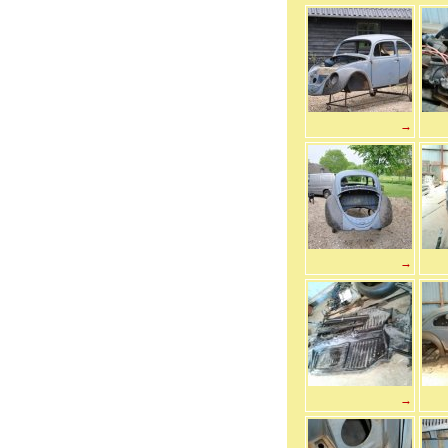
→
→
→