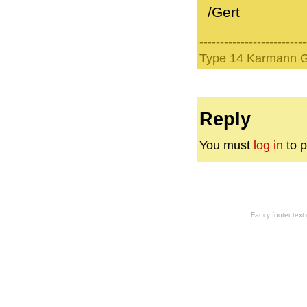
/Gert
--------------------------
Type 14 Karmann G
Reply
You must
log in
to p
Fancy footer tex