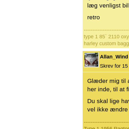
læg venligst bi
retro
--------------------------
type 1 85` 2110 oxy
harley custom bagg
Allan_Wind
Skrev for 15 
Glæder mig til a
her inde, til a
Du skal lige h
vel ikke ændre
--------------------------
Type 1 1956 Ragto