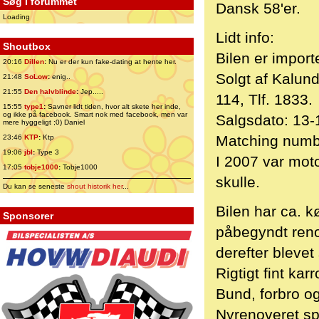
Søg i forummet
Dansk 58'er.
Loading
Lidt info:
Shoutbox
Bilen er import
20:16
Dillen
:
Nu er der kun fake-dating at hente her.
Solgt af Kalun
21:48
SoLow
:
enig..
21:55
Den halvblinde
:
Jep.....
114, Tlf. 1833.
15:55
type1
:
Savner lidt tiden, hvor alt skete her inde,
og ikke på facebook. Smart nok med facebook, men var
Salgsdato: 13-
mere hyggeligt ;0) Daniel
Matching numb
23:46
KTP
:
Ktp
19:06
jbl
:
Type 3
I 2007 var moto
17:05
tobje1000
:
Tobje1000
skulle.
Du kan se seneste
shout historik her
...
Bilen har ca. k
Sponsorer
påbegyndt renov
derefter bleve
Rigtigt fint kar
Bund, forbro og
Nyrenoveret spi