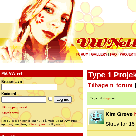
FORUM
GALLERY
FAQ
PROJEKT
|
|
|
Mit VWnet
Type 1 Proje
Brugernavn
Tilbage til forum
Kodeord
Tags:
No
tags
yet.
Glemt password
Opret profil
Kim Greve
Har du ikke en konto endnu? Få mere ud af VWnettet,
Skrev for 15 
opret dig som bruger
her og nu
- helt gratis...