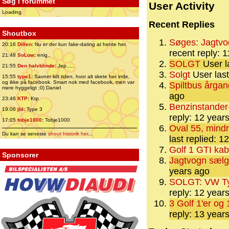
Søg i forummet
User Activity
Loading
Recent Replies
Shoutbox
Søges: Jagtvo
20:16
Dillen
:
Nu er der kun fake-dating at hente her.
recent reply: 
21:48
SoLow
:
enig..
SOLGT
User l
21:55
Den halvblinde
:
Jep.....
Solgt
User last
15:55
type1
:
Savner lidt tiden, hvor alt skete her inde,
og ikke på facebook. Smart nok med facebook, men var
Spiltbus årga
mere hyggeligt ;0) Daniel
ago
23:46
KTP
:
Ktp
Benzinstander
19:06
jbl
:
Type 3
reply: 12 year
17:05
tobje1000
:
Tobje1000
Oval 55, mindr
Du kan se seneste
shout historik her
...
last replied: 
Golf 1 GTI kab
Sponsorer
Jagtvogn sælg
years ago
SOLGT: VW Typ
reply: 12 year
3 Golf 1'er og 
reply: 13 year