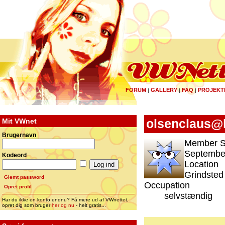
FORUM
GALLERY
FAQ
PROJEKT
|
|
|
Mit VWnet
olsenclaus@
Brugernavn
Member S
September
Kodeord
Location
Grindsted
Glemt password
Occupation
Opret profil
selvstændig
Har du ikke en konto endnu? Få mere ud af VWnettet,
opret dig som bruger
her og nu
- helt gratis...