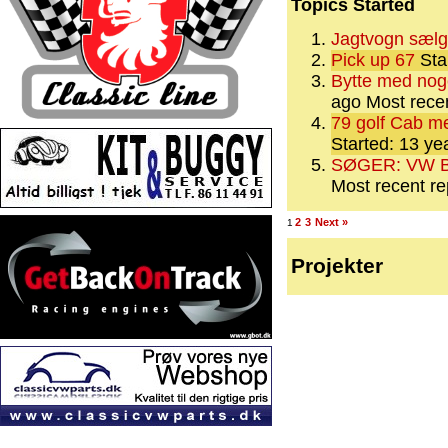
Topics Started
Jagtvogn sælg
Pick up 67
Sta
Bytte med nog
ago
Most recen
79 golf Cab me
Started: 13 y
SØGER: VW Bus 
Most recent re
2
3
Next »
1
Projekter