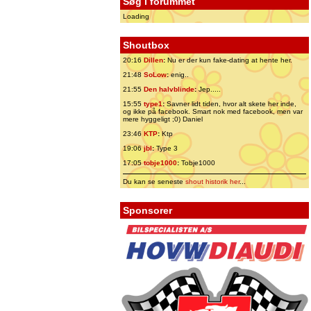
Søg i forummet
Loading
Shoutbox
20:16
Dillen
:
Nu er der kun fake-dating at hente her.
21:48
SoLow
:
enig..
21:55
Den halvblinde
:
Jep.....
15:55
type1
:
Savner lidt tiden, hvor alt skete her inde,
og ikke på facebook. Smart nok med facebook, men var
mere hyggeligt ;0) Daniel
23:46
KTP
:
Ktp
19:06
jbl
:
Type 3
17:05
tobje1000
:
Tobje1000
Du kan se seneste
shout historik her
...
Sponsorer