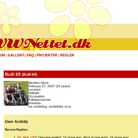
UM
GALLERY
FAQ
PROJEKTER
REGLER
|
|
|
|
Bulli 69
(
Bulli 69
)
Member Since
February 27, 2007 (19 years)
Location
Holbæk
Occupation
Folkepensionist
Interests
vw, modeltog, modelbiler, m.m.
User Activity
Recent Replies
div. dele 1300
User last replied: 16 years ago.
Most recent reply: 16 years ago