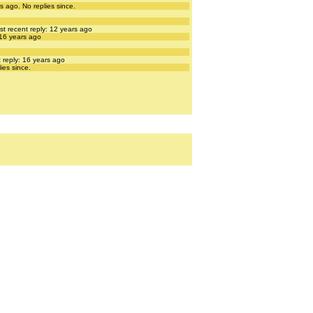
rs ago.
No replies since.
st recent reply: 12 years ago
 16 years ago
 reply: 16 years ago
ies since.