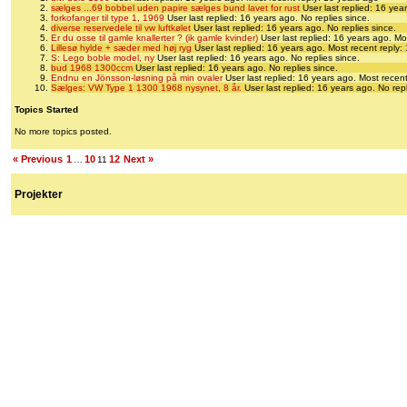
sælges ...69 bobbel uden papire sælges bund lavet for rust
User last replied: 16 yea
forkofanger til type 1, 1969
User last replied: 16 years ago.
No replies since.
diverse reservedele til vw luftkølet
User last replied: 16 years ago.
No replies since.
Er du osse til gamle knallerter ? (ik gamle kvinder)
User last replied: 16 years ago.
Mo
Lillesø hylde + sæder med høj ryg
User last replied: 16 years ago.
Most recent reply:
S: Lego boble model, ny
User last replied: 16 years ago.
No replies since.
bud 1968 1300ccm
User last replied: 16 years ago.
No replies since.
Endnu en Jönsson-løsning på min ovaler
User last replied: 16 years ago.
Most recent
Sælges: VW Type 1 1300 1968 nysynet, 8 år.
User last replied: 16 years ago.
No repl
Topics Started
No more topics posted.
« Previous
1
10
12
Next »
…
11
Projekter