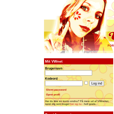
FOR
Mit VWnet
Brugernavn
Kodeord
Glemt password
Opret profil
Har du ikke en konto endnu? Få mere ud af VWnettet,
opret dig som bruger
her og nu
- helt gratis...