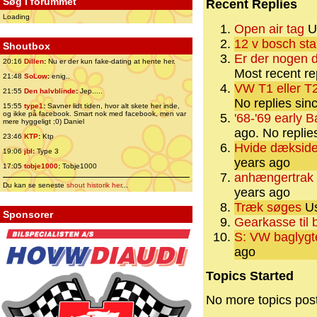
Søg i forummet
Recent Replies
Loading
Open air tag
Us
12 v bosch sta
Shoutbox
Er der nogen d
20:16
Dillen
:
Nu er der kun fake-dating at hente her.
Most recent re
21:48
SoLow
:
enig..
VW T1 eller T2
21:55
Den halvblinde
:
Jep.....
No replies sin
15:55
type1
:
Savner lidt tiden, hvor alt skete her inde,
og ikke på facebook. Smart nok med facebook, men var
'68-'69 early B
mere hyggeligt ;0) Daniel
ago.
No replie
23:46
KTP
:
Ktp
Hvide dæksider
19:06
jbl
:
Type 3
years ago
17:05
tobje1000
:
Tobje1000
anhængertrak t
Du kan se seneste
shout historik her
...
years ago
Træk søges
Us
Sponsorer
Gearkasse til 
S: VW baglygt
ago
Topics Started
No more topics pos