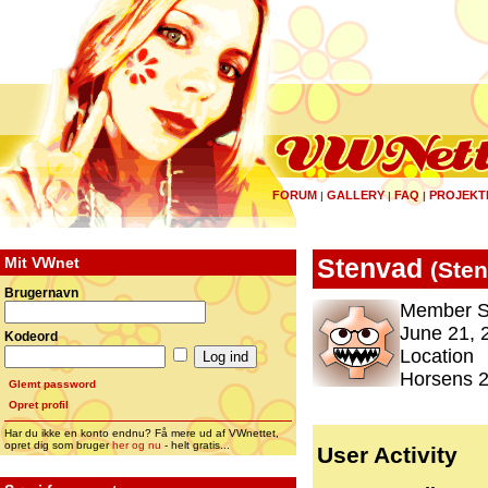
FORUM
GALLERY
FAQ
PROJEKT
|
|
|
Mit VWnet
Stenvad
(
Ste
Brugernavn
Member S
June 21, 
Kodeord
Location
Horsens 
Glemt password
Opret profil
Har du ikke en konto endnu? Få mere ud af VWnettet,
opret dig som bruger
her og nu
- helt gratis...
User Activity