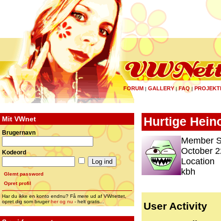
FORUM
GALLERY
FAQ
PROJEKT
|
|
|
Mit VWnet
Hurtige Hein
Brugernavn
Member S
October 2
Kodeord
Location
kbh
Glemt password
Opret profil
Har du ikke en konto endnu? Få mere ud af VWnettet,
opret dig som bruger
her og nu
- helt gratis...
User Activity