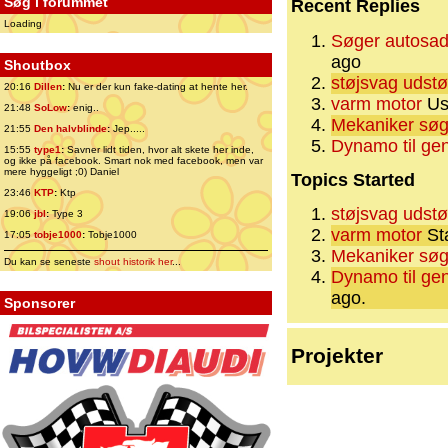
Søg i forummet
Recent Replies
Loading
Søger autosa
ago
Shoutbox
støjsvag udst
20:16
Dillen
:
Nu er der kun fake-dating at hente her.
varm motor
Use
21:48
SoLow
:
enig..
Mekaniker søg
21:55
Den halvblinde
:
Jep.....
Dynamo til ge
15:55
type1
:
Savner lidt tiden, hvor alt skete her inde,
og ikke på facebook. Smart nok med facebook, men var
mere hyggeligt ;0) Daniel
Topics Started
23:46
KTP
:
Ktp
støjsvag udst
19:06
jbl
:
Type 3
varm motor
Sta
17:05
tobje1000
:
Tobje1000
Mekaniker søg
Du kan se seneste
shout historik her
...
Dynamo til ge
ago.
Sponsorer
Projekter