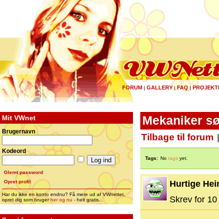
FORUM
GALLERY
FAQ
PROJEKT
|
|
|
Mit VWnet
Mekaniker sø
Brugernavn
Tilbage til forum
Kodeord
Tags:
No
tags
yet.
Glemt password
Opret profil
Hurtige Hei
Har du ikke en konto endnu? Få mere ud af VWnettet,
Skrev for 10 
opret dig som bruger
her og nu
- helt gratis...