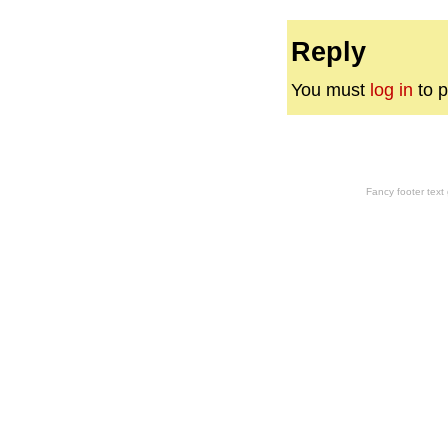
Reply
You must
log in
to p
Fancy footer tex