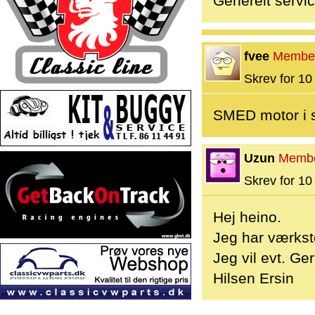
Generelt servic
fvee
Membe
Skrev for 10 
SMED motor i s
Uzun
Memb
Skrev for 10 
Hej heino.
Jeg har værkst
Jeg vil evt. Ge
Hilsen Ersin