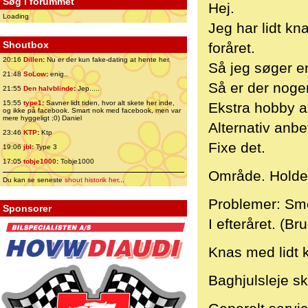
Søg i forummet
Hej.
Loading
Jeg har lidt kn
Shoutbox
foråret.
20:16
Dillen
:
Nu er der kun fake-dating at hente her.
Så jeg søger en
21:48
SoLow
:
enig..
Så er der nogen
21:55
Den halvblinde
:
Jep.....
15:55
type1
:
Savner lidt tiden, hvor alt skete her inde,
Ekstra hobby a
og ikke på facebook. Smart nok med facebook, men var
mere hyggeligt ;0) Daniel
Alternativ anb
23:46
KTP
:
Ktp
Fixe det.
19:06
jbl
:
Type 3
17:05
tobje1000
:
Tobje1000
Område. Holder
Du kan se seneste
shout historik her
...
Problemer: Sme
Sponsorer
I efteråret. (B
Knas med lidt 
Baghjulsleje sk