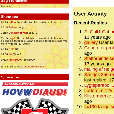
Søg i forummet
Loading
User Activity
Shoutbox
Recent Replies
20:16
Dillen
:
Nu er der kun fake-dating at hente her.
21:48
SoLow
:
enig..
S. Golf1 Cab
21:55
Den halvblinde
:
Jep.....
13 years ago
15:55
type1
:
Savner lidt tiden, hvor alt skete her inde,
og ikke på facebook. Smart nok med facebook, men var
gallery
User la
mere hyggeligt ;0) Daniel
Generator pro
23:46
KTP
:
Ktp
ago
19:06
jbl
:
Type 3
Stelforbindels
17:05
tobje1000
:
Tobje1000
17 years ago
Du kan se seneste
shout historik her
...
maling af fælg
Sælges 356 rep
Sponsorer
last replied: 
Lygteparabol..
Laderelæ 12v
Klistermærke 
ago
4x130 fælge s