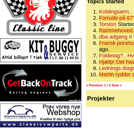
Topics Started
Koblingsarm..
Forrude på 67'
Torsion
Starte
Rammehoved.
dba adgang II
Fransk porshce 
ago.
Foldetag?.. H
Hjælp! Det has
Lednings diag
Martin rydder o
« Previous
1
3
Next »
2
Projekter