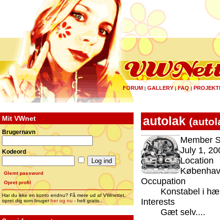
FORUM
GALLERY
FAQ
PROJEKT
|
|
|
Mit VWnet
autolak
(
autol
Brugernavn
Member S
July 1, 20
Kodeord
Location
Københa
Glemt password
Occupation
Opret profil
Konstabel i hæ
Har du ikke en konto endnu? Få mere ud af VWnettet,
Interests
opret dig som bruger
her og nu
- helt gratis...
Gæt selv....