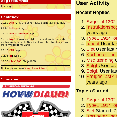
Søg i forummet
User Activity
Loading
Recent Replies
Shoutbox
Søger til 1302
20:16
Dillen
:
Nu er der kun fake-dating at hente her.
Instruktionsb
21:48
SoLow
:
enig..
years ago
21:55
Den halvblinde
:
Jep.....
Type1 1914 lo
15:55
type1
:
Savner lidt tiden, hvor alt skete her inde,
og ikke på facebook. Smart nok med facebook, men var
fundet
User las
mere hyggeligt ;0) Daniel
Slet
User last 
23:46
KTP
:
Ktp
Kort peter lind
19:06
jbl
:
Type 3
Msd tænding
U
17:05
tobje1000
:
Tobje1000
Solgt
User last
Du kan se seneste
shout historik her
...
Solgt.
User las
Sælges: 4stk 
Sponsorer
years ago
Topics Started
Søger til 1302
Type1 1914 lo
Slet
Started: 7
Kort peter lind