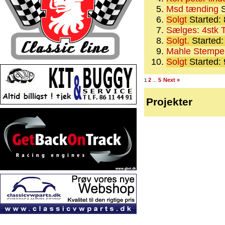
Msd tænding
S
Solgt
Started:
Sælges: 4stk 
Solgt.
Started:
Mahle Stempel 
Solgt
Started:
2
5
Next »
1
…
Projekter