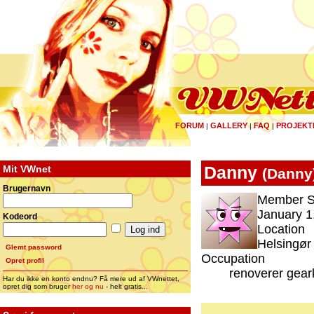
FORUM
GALLERY
FAQ
PROJEKT
|
|
|
Mit VWnet
Danny
(
Danny
Brugernavn
Member S
January 1
Kodeord
Location
Helsingør
Glemt password
Occupation
Opret profil
renoverer gear
Har du ikke en konto endnu? Få mere ud af VWnettet,
opret dig som bruger
her og nu
- helt gratis...