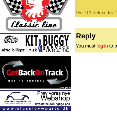
--------------------------
Vw 113 deluxe fra 
Reply
You must
log in
to p