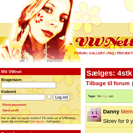
FORUM
GALLERY
FAQ
PROJEKT
|
|
|
Mit VWnet
Sælges: 4stk
Brugernavn
Tilbage til forum
Kodeord
Tags:
No
tags
yet.
Glemt password
Opret profil
Danny
Mem
Har du ikke en konto endnu? Få mere ud af VWnettet,
Skrev for 9 y
opret dig som bruger
her og nu
- helt gratis...