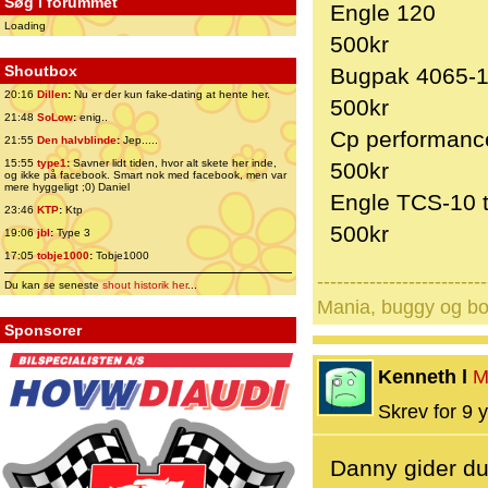
Søg i forummet
Engle 120
Loading
500kr
Shoutbox
Bugpak 4065-
20:16
Dillen
:
Nu er der kun fake-dating at hente her.
500kr
21:48
SoLow
:
enig..
Cp performanc
21:55
Den halvblinde
:
Jep.....
15:55
type1
:
Savner lidt tiden, hvor alt skete her inde,
500kr
og ikke på facebook. Smart nok med facebook, men var
mere hyggeligt ;0) Daniel
Engle TCS-10 t
23:46
KTP
:
Ktp
500kr
19:06
jbl
:
Type 3
17:05
tobje1000
:
Tobje1000
--------------------------
Du kan se seneste
shout historik her
...
Mania, buggy og b
Sponsorer
Kenneth l
M
Skrev for 9 y
Danny gider d