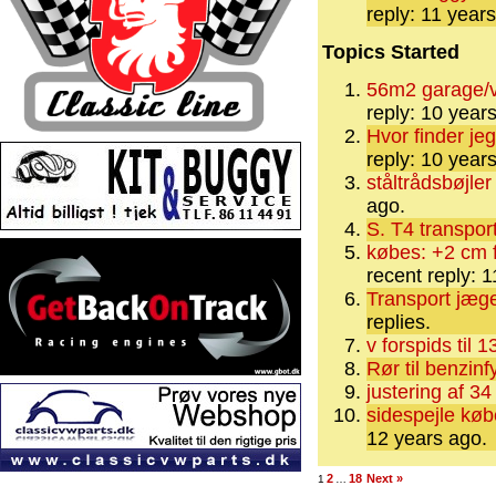
reply: 11 year
Topics Started
56m2 garage/v
reply: 10 year
Hvor finder jeg
reply: 10 year
ståltrådsbøjler
ago.
S. T4 transport
købes: +2 cm 
recent reply: 
Transport jæge
replies.
v forspids til 
Rør til benzinf
justering af 34
sidespejle køb
12 years ago.
2
18
Next »
1
…