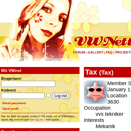
FORUM
GALLERY
FAQ
PROJEKT
|
|
|
Mit VWnet
Tax
(
Tax
)
Brugernavn
Member S
January 1
Kodeord
Location
3630
Glemt password
Occupation
Opret profil
vvs tekniker
Har du ikke en konto endnu? Få mere ud af VWnettet,
Interests
opret dig som bruger
her og nu
- helt gratis...
Mekanik