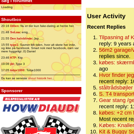
Søg i forummet
Loading
User Activity
Shoutbox
Recent Replies
20:16
Dillen
:
Nu er der kun fake-dating at hente her.
21:48
SoLow
:
enig..
Tilpasning af 
21:55
Den halvblinde
:
Jep.....
reply: 9 years
15:55
type1
:
Savner lidt tiden, hvor alt skete her inde,
og ikke på facebook. Smart nok med facebook, men var
56m2 garage/v
mere hyggeligt ;0) Daniel
replies since.
23:46
KTP
:
Ktp
købes: skærmb
19:06
jbl
:
Type 3
ago
17:05
tobje1000
:
Tobje1000
Hvor finder jeg
Du kan se seneste
shout historik her
...
recent reply: 
ståltrådsbøjler
Sponsorer
S. T4 transport
Gear stang /ge
recent reply: 
købes: +2 cm 
Most recent re
Købes: Knaller
Kit & Buggy Se