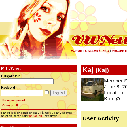
FORUM
GALLERY
FAQ
PROJEKT
|
|
|
Mit VWnet
Kaj
(
Kaj
)
Brugernavn
Member S
June 8, 2
Kodeord
Location
Kbh. Ø
Glemt password
Opret profil
Har du ikke en konto endnu? Få mere ud af VWnettet,
opret dig som bruger
her og nu
- helt gratis...
User Activity