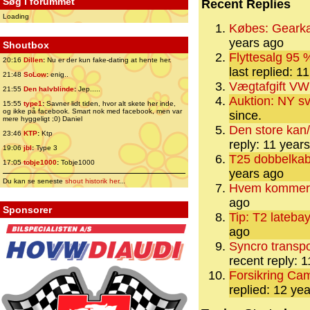
Søg i forummet
Recent Replies
Loading
Købes: Gearka
years ago
Shoutbox
Flyttesalg 95 
20:16
Dillen
:
Nu er der kun fake-dating at hente her.
last replied: 1
21:48
SoLow
:
enig..
Vægtafgift VW
21:55
Den halvblinde
:
Jep.....
Auktion: NY s
15:55
type1
:
Savner lidt tiden, hvor alt skete her inde,
og ikke på facebook. Smart nok med facebook, men var
since.
mere hyggeligt ;0) Daniel
Den store kan/k
23:46
KTP
:
Ktp
reply: 11 year
19:06
jbl
:
Type 3
T25 dobbelkab
17:05
tobje1000
:
Tobje1000
years ago
Du kan se seneste
shout historik her
...
Hvem kommer 
ago
Sponsorer
Tip: T2 lateba
ago
Syncro transpo
recent reply: 
Forsikring Cam
replied: 12 ye