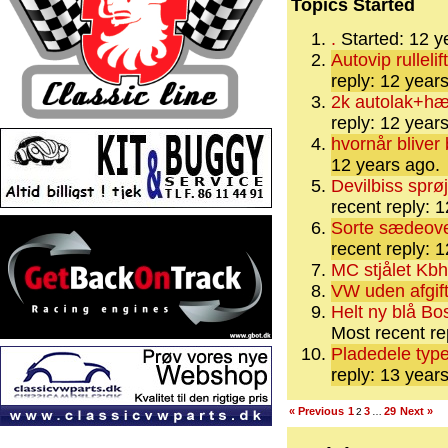
Topics Started
.
Started: 12 
Autovip rullel
reply: 12 year
2k autolak+hæ
reply: 12 year
hvornår bliver 
12 years ago.
Devilbiss sprø
recent reply: 
Sorte sædeover
recent reply: 
MC stjålet Kbh
VW uden afgif
Helt ny blå Bo
Most recent re
Pladedele typ
reply: 13 year
« Previous
1
3
29
Next »
2
…