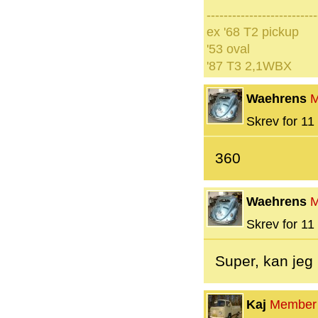
--------------------------
ex '68 T2 pickup
'53 oval
'87 T3 2,1WBX
Waehrens
M
Skrev for 11 
360
Waehrens
M
Skrev for 11 
Super, kan jeg
Kaj
Member