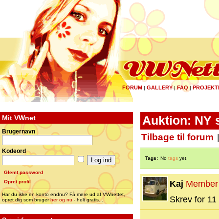
FORUM
GALLERY
FAQ
PROJEKT
|
|
|
Mit VWnet
Auktion: NY 
Brugernavn
Tilbage til forum
Kodeord
Tags:
No
tags
yet.
Glemt password
Opret profil
Kaj
Member
Har du ikke en konto endnu? Få mere ud af VWnettet,
Skrev for 11 
opret dig som bruger
her og nu
- helt gratis...