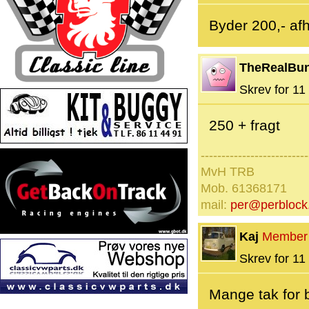
Byder 200,- afh
TheRealBu
Skrev for 11 
250 + fragt
--------------------------
MvH TRB
Mob. 61368171
mail:
per@perblock
Kaj
Member
Skrev for 11 
Mange tak for 