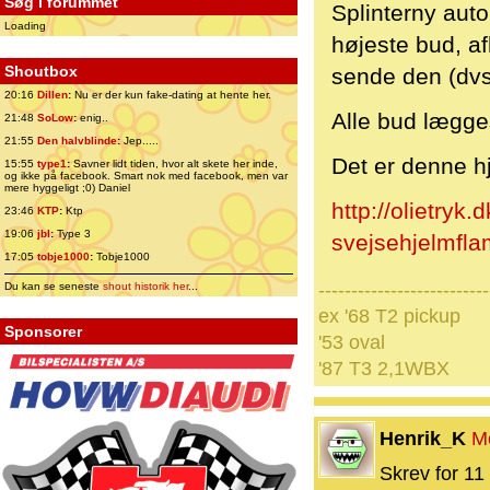
Søg i forummet
Splinterny aut
Loading
højeste bud, af
Shoutbox
sende den (dvs
20:16
Dillen
:
Nu er der kun fake-dating at hente her.
Alle bud lægges
21:48
SoLow
:
enig..
21:55
Den halvblinde
:
Jep.....
Det er denne h
15:55
type1
:
Savner lidt tiden, hvor alt skete her inde,
og ikke på facebook. Smart nok med facebook, men var
mere hyggeligt ;0) Daniel
http://olietryk
23:46
KTP
:
Ktp
19:06
jbl
:
Type 3
svejsehjelmfl
17:05
tobje1000
:
Tobje1000
--------------------------
Du kan se seneste
shout historik her
...
ex '68 T2 pickup
Sponsorer
'53 oval
'87 T3 2,1WBX
Henrik_K
M
Skrev for 11 