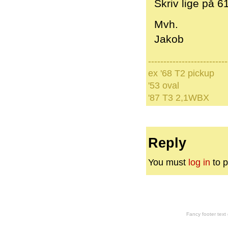
Skriv lige på 
Mvh.
Jakob
--------------------------
ex '68 T2 pickup
'53 oval
'87 T3 2,1WBX
Reply
You must
log in
to p
Fancy footer tex