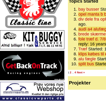
Topics Started
bay busser
Sta
opel manta b b
div dele fra op
ago.
audi a4 alufæg
brede skærme 
fole træf d. 7
reply: 16 year
Træf
Started: 
klips købes til
alu fægle
Star
split bus
Start
2
4
Next »
1
…
Projekter