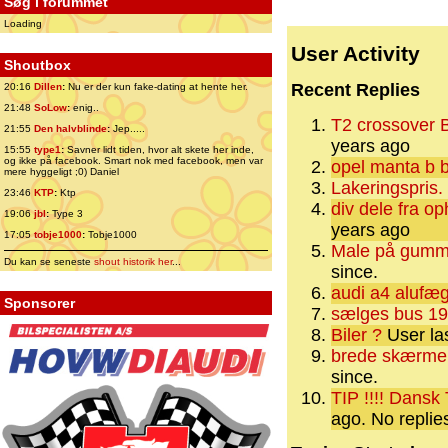
Søg i forummet
Loading
User Activity
Shoutbox
Recent Replies
20:16
Dillen
:
Nu er der kun fake-dating at hente her.
21:48
SoLow
:
enig..
T2 crossover B
21:55
Den halvblinde
:
Jep.....
years ago
15:55
type1
:
Savner lidt tiden, hvor alt skete her inde,
og ikke på facebook. Smart nok med facebook, men var
opel manta b b
mere hyggeligt ;0) Daniel
Lakeringspris.
23:46
KTP
:
Ktp
div dele fra op
19:06
jbl
:
Type 3
years ago
17:05
tobje1000
:
Tobje1000
Male på gumm
Du kan se seneste
shout historik her
...
since.
audi a4 alufæg
Sponsorer
sælges bus 19
Biler ?
User las
brede skærme 
since.
TIP !!!! Dansk 
ago.
No replie