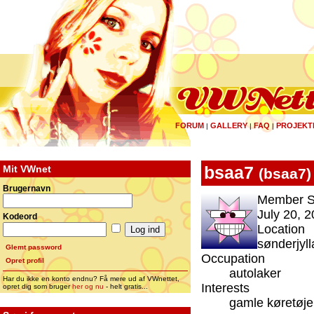
FORUM
GALLERY
FAQ
PROJEKT
|
|
|
Mit VWnet
bsaa7
(
bsaa7
)
Brugernavn
Member S
July 20, 2
Kodeord
Location
sønderjyl
Glemt password
Occupation
Opret profil
autolaker
Har du ikke en konto endnu? Få mere ud af VWnettet,
Interests
opret dig som bruger
her og nu
- helt gratis...
gamle køretøje