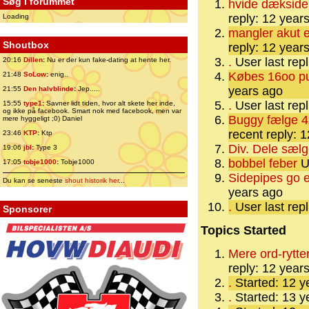
Søg i forummet
hvide dæksider
reply: 12 year
Loading
mangler akut en
Shoutbox
reply: 12 year
.
User last rep
20:16
Dillen
:
Nu er der kun fake-dating at hente her.
Købes 16oo p
21:48
SoLow
:
enig..
years ago
21:55
Den halvblinde
:
Jep.....
.
User last rep
15:55
type1
:
Savner lidt tiden, hvor alt skete her inde,
og ikke på facebook. Smart nok med facebook, men var
Buggy fælge 
mere hyggeligt ;0) Daniel
recent reply: 
23:46
KTP
:
Ktp
Div. Dele sæl
19:06
jbl
:
Type 3
bobbel feber
Us
17:05
tobje1000
:
Tobje1000
Sidepipes go e
Du kan se seneste
shout historik her
...
years ago
.
User last rep
Sponsorer
Topics Started
Mere ord-rytter
reply: 12 year
.
Started: 12 
.
Started: 13 