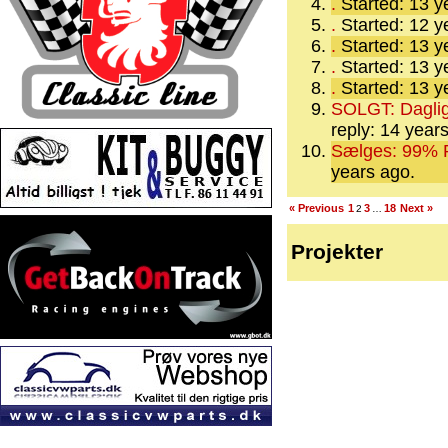
.
Started: 13 
.
Started: 12 
.
Started: 13 
.
Started: 13 
.
Started: 13 
SOLGT: Dagligb
reply: 14 year
Sælges: 99% Rus
years ago.
« Previous
1
3
18
Next »
2
…
Projekter