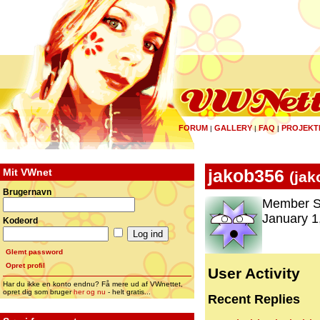
FORUM
GALLERY
FAQ
PROJEKT
|
|
|
Mit VWnet
jakob356
(
jak
Brugernavn
Member S
January 1
Kodeord
Glemt password
Opret profil
User Activity
Har du ikke en konto endnu? Få mere ud af VWnettet,
opret dig som bruger
her og nu
- helt gratis...
Recent Replies