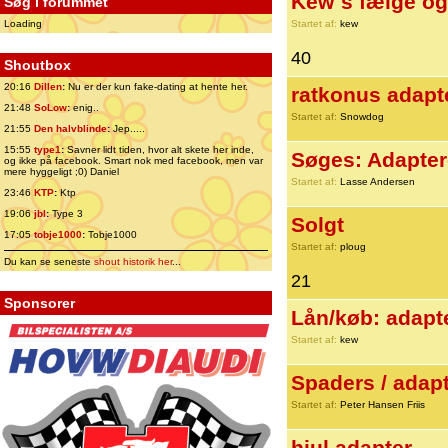
Kew´s fælge og 
Søg i forummet
Loading
Startet af:
kew
40
Shoutbox
20:16
Dillen
:
Nu er der kun fake-dating at hente her.
ratkonus adapt
21:48
SoLow
:
enig..
Startet af:
Snowdog
21:55
Den halvblinde
:
Jep.....
15:55
type1
:
Savner lidt tiden, hvor alt skete her inde,
Søges: Adaptere
og ikke på facebook. Smart nok med facebook, men var
mere hyggeligt ;0) Daniel
Startet af:
Lasse Andersen
23:46
KTP
:
Ktp
19:06
jbl
:
Type 3
Solgt
17:05
tobje1000
:
Tobje1000
Startet af:
ploug
Du kan se seneste
shout historik her
...
21
Sponsorer
Lån/køb: adapte
Startet af:
kew
Spaders / adapt
Startet af:
Peter Hansen Friis