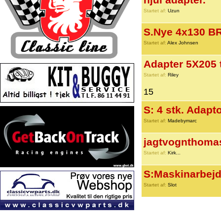
hjul adapter.
Startet af:
Uzun
S.Nye 4x130 B
Startet af:
Alex Johnsen
Adapter 5X205 
Startet af:
Riley
15
S: 4 stk. Adapt
Startet af:
Madebymarc
jagtvognthomas
Startet af:
Kirk...
S:Maskinarbejd
Startet af:
Slot