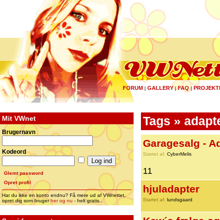
FORUM
GALLERY
FAQ
PROJEKT
|
|
|
Mit VWnet
Tags » adapt
Brugernavn
Garagesalg - Ad
Kodeord
Startet af:
CyberMelis
11
Glemt password
Opret profil
hjuladapter
Har du ikke en konto endnu? Få mere ud af VWnettet,
Startet af:
lundsgaard
opret dig som bruger
her og nu
- helt gratis...