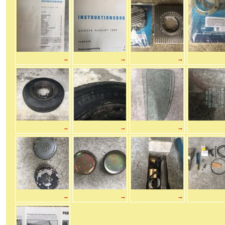
→
→
→
→
→
→
→
→
→