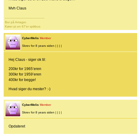
Mvh Claus
-------------------------------------------
Bor på Amager.
Kører pt en 67’er splitbus
CyberMelis
Member
Skrev for 8 years siden | | | |
Hej Claus - siger ok til:
200kr for 1965’eren
300kr for 1959’eren
400kr for begge!
Hvad siger du mester? :-)
CyberMelis
Member
Skrev for 8 years siden | | | |
Opdateret