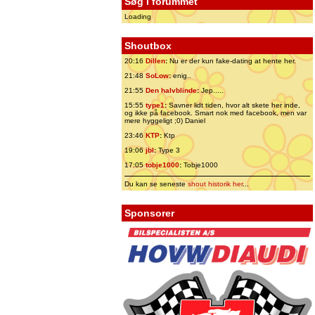
Søg i forummet
Loading
Shoutbox
20:16
Dillen
:
Nu er der kun fake-dating at hente her.
21:48
SoLow
:
enig..
21:55
Den halvblinde
:
Jep.....
15:55
type1
:
Savner lidt tiden, hvor alt skete her inde,
og ikke på facebook. Smart nok med facebook, men var
mere hyggeligt ;0) Daniel
23:46
KTP
:
Ktp
19:06
jbl
:
Type 3
17:05
tobje1000
:
Tobje1000
Du kan se seneste
shout historik her
...
Sponsorer