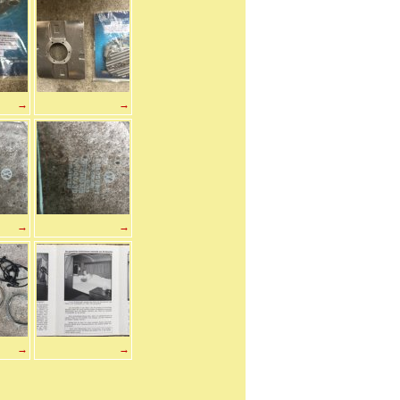
→
→
→
→
→
→