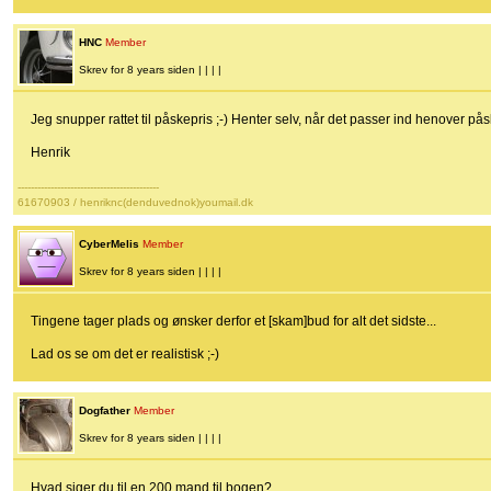
HNC
Member
Skrev for 8 years siden | | | |
Jeg snupper rattet til påskepris ;-) Henter selv, når det passer ind henover på
Henrik
-------------------------------------------
61670903 / henriknc(denduvednok)youmail.dk
CyberMelis
Member
Skrev for 8 years siden | | | |
Tingene tager plads og ønsker derfor et [skam]bud for alt det sidste...
Lad os se om det er realistisk ;-)
Dogfather
Member
Skrev for 8 years siden | | | |
Hvad siger du til en 200 mand til bogen?