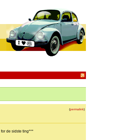
(
permalink
)
or de sidste ting***