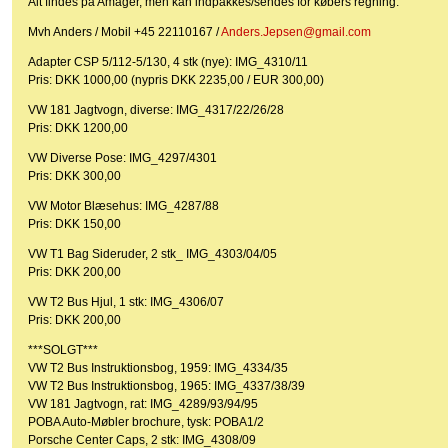
Alt findes på Amager, men kan indpakkes/sendes for købers regning.
Mvh Anders / Mobil +45 22110167 /
Anders.Jepsen@gmail.com
Adapter CSP 5/112-5/130, 4 stk (nye): IMG_4310/11
Pris: DKK 1000,00 (nypris DKK 2235,00 / EUR 300,00)
VW 181 Jagtvogn, diverse: IMG_4317/22/26/28
Pris: DKK 1200,00
VW Diverse Pose: IMG_4297/4301
Pris: DKK 300,00
VW Motor Blæsehus: IMG_4287/88
Pris: DKK 150,00
VW T1 Bag Sideruder, 2 stk_ IMG_4303/04/05
Pris: DKK 200,00
VW T2 Bus Hjul, 1 stk: IMG_4306/07
Pris: DKK 200,00
***SOLGT***
VW T2 Bus Instruktionsbog, 1959: IMG_4334/35
VW T2 Bus Instruktionsbog, 1965: IMG_4337/38/39
VW 181 Jagtvogn, rat: IMG_4289/93/94/95
POBA Auto-Møbler brochure, tysk: POBA1/2
Porsche Center Caps, 2 stk: IMG_4308/09