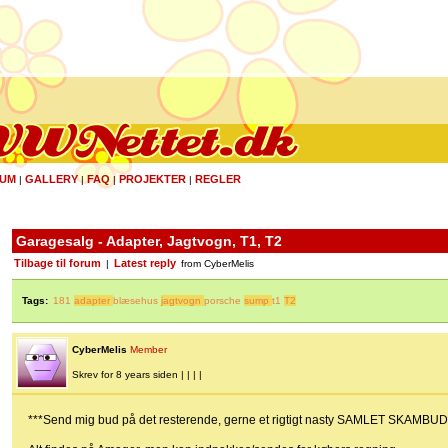
UM
GALLERY
FAQ
PROJEKTER
REGLER
|
|
|
|
Garagesalg - Adapter, Jagtvogn, T1, T2
Tilbage til forum
Latest reply
|
from CyberMelis
Tags:
181
adapter
blæsehus
jagtvogn
porsche
sump
t1
T2
CyberMelis
Member
Skrev for 8 years siden | | | |
***Send mig bud på det resterende, gerne et rigtigt nasty SAMLET SKAMBUD f