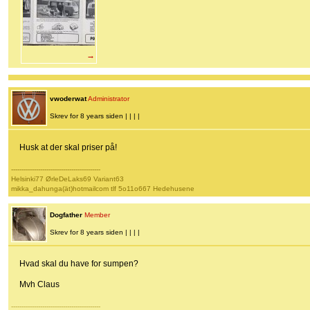
→
vwoderwat
Administrator
Skrev for 8 years siden | | | |
Husk at der skal priser på!
-------------------------------------------
Helsinki77 ØrleDeLaks69 Variant63
mikka_dahunga(ät)hotmailcom tlf 5o11o667 Hedehusene
Dogfather
Member
Skrev for 8 years siden | | | |
Hvad skal du have for sumpen?
Mvh Claus
-------------------------------------------