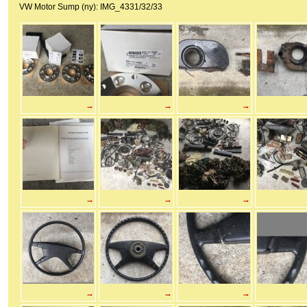
VW Motor Sump (ny): IMG_4331/32/33
→
→
→
→
→
→
→
→
→