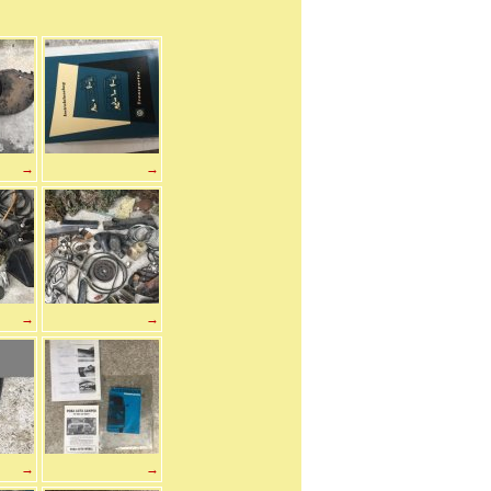
→
→
→
→
→
→