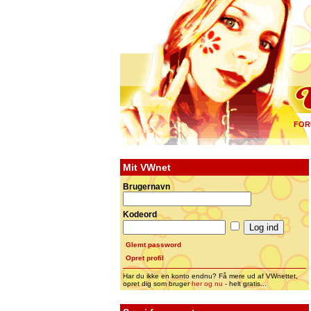
FOR
Mit VWnet
Brugernavn
Kodeord
Glemt password
Opret profil
Har du ikke en konto endnu? Få mere ud af VWnettet,
opret dig som bruger
her og nu
- helt gratis...