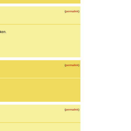
(
permalink
)
sken.
(
permalink
)
(
permalink
)