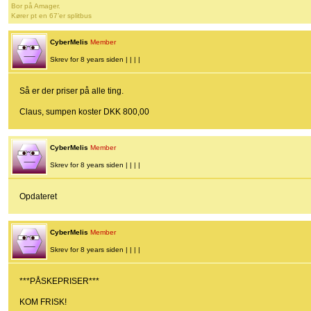
Bor på Amager.
Kører pt en 67’er splitbus
CyberMelis
Member
Skrev for 8 years siden | | | |
Så er der priser på alle ting.
Claus, sumpen koster DKK 800,00
CyberMelis
Member
Skrev for 8 years siden | | | |
Opdateret
CyberMelis
Member
Skrev for 8 years siden | | | |
***PÅSKEPRISER***
KOM FRISK!