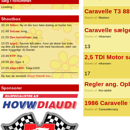
Søg i forummet
Loading
Caravelle T3 88`
Startet af:
Madsen
Shoutbox
20:16
Dillen
:
Nu er der kun fake-dating at hente her.
Caravelle sælg
21:48
SoLow
:
enig..
Startet af:
mhansen
21:55
Den halvblinde
:
Jep.....
15:55
type1
:
Savner lidt tiden, hvor alt skete her inde,
13
og ikke på facebook. Smart nok med facebook, men var
mere hyggeligt ;0) Daniel
2,5 TDI Motor 
23:46
KTP
:
Ktp
19:06
jbl
:
Type 3
Startet af:
mhansen
17:05
tobje1000
:
Tobje1000
17
Du kan se seneste
shout historik her
...
Regler ang. Op
Sponsorer
Startet af:
the-rabbit
1986 Caravelle t
Startet af:
Caravellecrazy