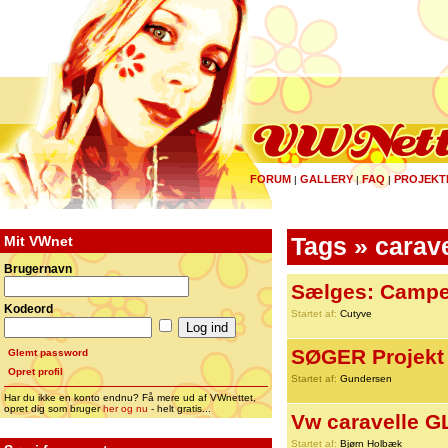
FORUM
GALLERY
FAQ
PROJEKT
|
|
|
Mit VWnet
Tags » carave
Brugernavn
Sælges: Camper
Kodeord
Startet af:
Cutyve
SØGER Projekt
Glemt password
Opret profil
Startet af:
Gundersen
Har du ikke en konto endnu? Få mere ud af VWnettet,
opret dig som bruger
her og nu
- helt gratis...
Vw caravelle G
Startet af:
Bjørn Holbæk