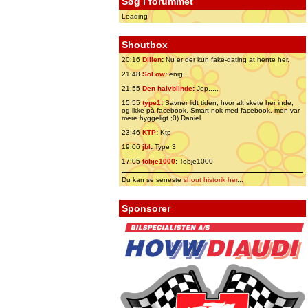
Søg i forummet
Loading
Shoutbox
20:16
Dillen
:
Nu er der kun fake-dating at hente her.
21:48
SoLow
:
enig..
21:55
Den halvblinde
:
Jep.....
15:55
type1
:
Savner lidt tiden, hvor alt skete her inde,
og ikke på facebook. Smart nok med facebook, men var
mere hyggeligt ;0) Daniel
23:46
KTP
:
Ktp
19:06
jbl
:
Type 3
17:05
tobje1000
:
Tobje1000
Du kan se seneste
shout historik her
...
Sponsorer