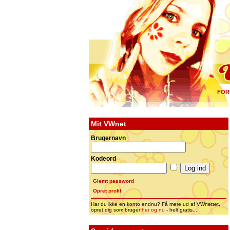
FOR
Mit VWnet
Brugernavn
Kodeord
Glemt password
Opret profil
Har du ikke en konto endnu? Få mere ud af VWnettet,
opret dig som bruger
her og nu
- helt gratis...