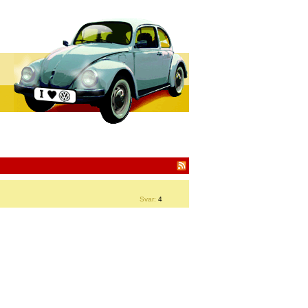
Svar:
4