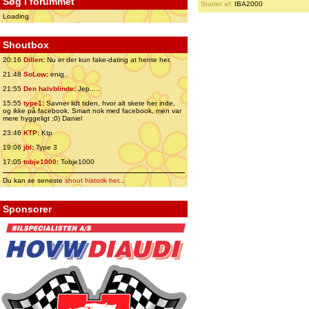
Søg i forummet
Startet af:
IBA2000
Loading
Shoutbox
20:16
Dillen
:
Nu er der kun fake-dating at hente her.
21:48
SoLow
:
enig..
21:55
Den halvblinde
:
Jep.....
15:55
type1
:
Savner lidt tiden, hvor alt skete her inde,
og ikke på facebook. Smart nok med facebook, men var
mere hyggeligt ;0) Daniel
23:46
KTP
:
Ktp
19:06
jbl
:
Type 3
17:05
tobje1000
:
Tobje1000
Du kan se seneste
shout historik her
...
Sponsorer