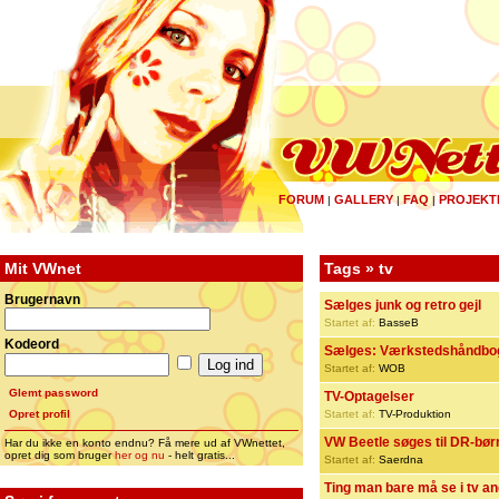
FORUM
GALLERY
FAQ
PROJEKT
|
|
|
Mit VWnet
Tags » tv
Brugernavn
Sælges junk og retro gejl
Startet af:
BasseB
Kodeord
Sælges: Værkstedshåndbog,
Startet af:
WOB
Glemt password
TV-Optagelser
Opret profil
Startet af:
TV-Produktion
VW Beetle søges til DR-bø
Har du ikke en konto endnu? Få mere ud af VWnettet,
opret dig som bruger
her og nu
- helt gratis...
Startet af:
Saerdna
Ting man bare må se i tv ang