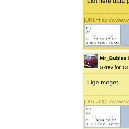
Lidt flere data 
--------------------------
[URL=http://www.v
Mr_Bubles
Skrev for 13 
Lige meget
--------------------------
[URL=http://www.v