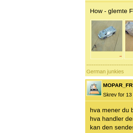
How - glemte Fe
→
--------------------------
German junkies
MOPAR_FR
Skrev for 13 
hva mener du 
hva handler d
kan den sende