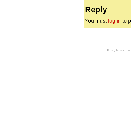
Reply
You must
log in
to p
Fancy footer tex