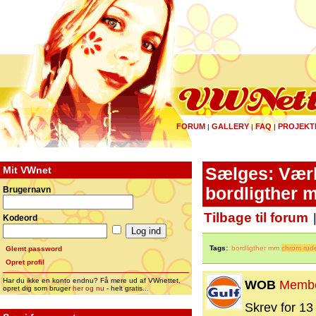
FORUM
GALLERY
FAQ
PROJEKT
|
|
|
Mit VWnet
Sælges: Værk
bordligther 
Brugernavn
Tilbage til forum
Kodeord
Tags:
bordligther mm
chrom rud
Glemt password
Opret profil
Har du ikke en konto endnu? Få mere ud af VWnettet,
WOB
Memb
opret dig som bruger
her og nu
- helt gratis...
Skrev for 13 