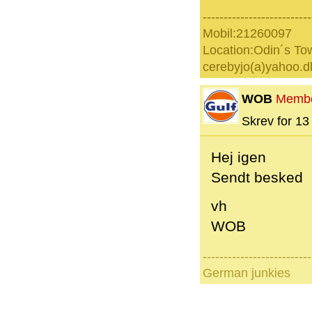
--------------------------
Mobil:21260097
Location:Odin´s To
cerebyjo(a)yahoo.d
WOB
Memb
Skrev for 13 
Hej igen
Sendt besked
vh
WOB
--------------------------
German junkies