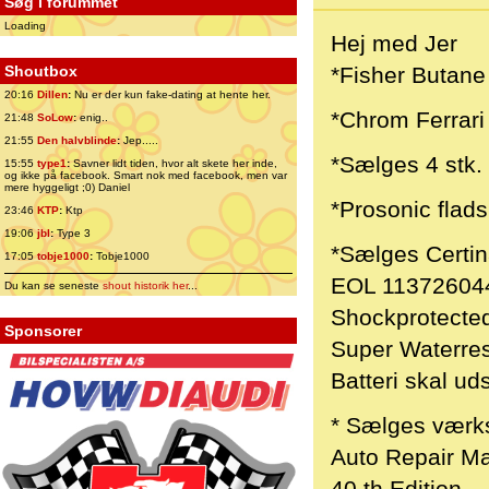
Søg i forummet
Loading
Hej med Jer
Shoutbox
*Fisher Butane
20:16
Dillen
:
Nu er der kun fake-dating at hente her.
*Chrom Ferrari 
21:48
SoLow
:
enig..
21:55
Den halvblinde
:
Jep.....
*Sælges 4 stk.
15:55
type1
:
Savner lidt tiden, hvor alt skete her inde,
og ikke på facebook. Smart nok med facebook, men var
mere hyggeligt ;0) Daniel
*Prosonic flads
23:46
KTP
:
Ktp
19:06
jbl
:
Type 3
*Sælges Certin
17:05
tobje1000
:
Tobje1000
EOL 11372604
Du kan se seneste
shout historik her
...
Shockprotected
Sponsorer
Super Waterres
Batteri skal uds
* Sælges værks
Auto Repair M