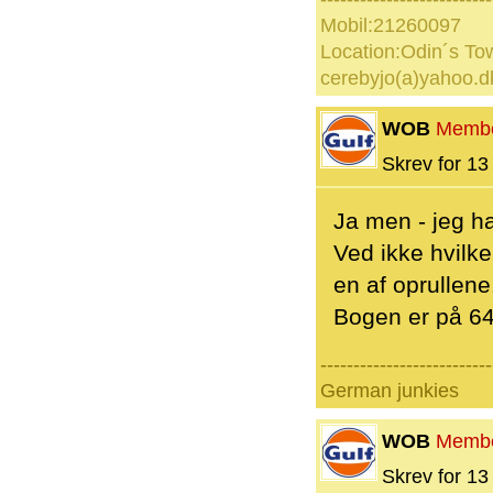
Mobil:21260097
Location:Odin´s To
cerebyjo(a)yahoo.d
WOB
Memb
Skrev for 13 
Ja men - jeg h
Ved ikke hvilk
en af oprullene
Bogen er på 64
--------------------------
German junkies
WOB
Memb
Skrev for 13 