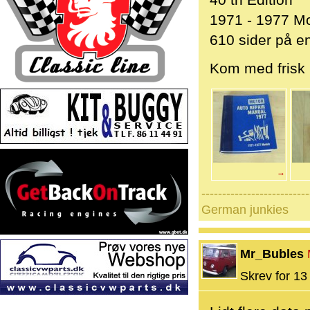
40 th Edition
1971 - 1977 M
610 sider på e
Kom med frisk b
→
--------------------------
German junkies
Mr_Bubles
Skrev for 13 