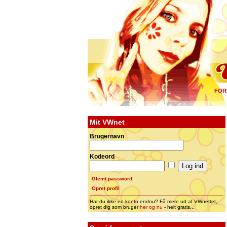
FOR
Mit VWnet
Brugernavn
Kodeord
Glemt password
Opret profil
Har du ikke en konto endnu? Få mere ud af VWnettet,
opret dig som bruger
her og nu
- helt gratis...