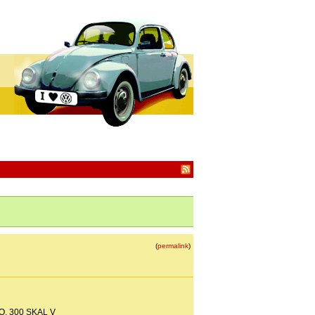
(
permalink
)
BO. 300 SKAL V