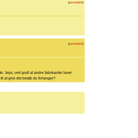
(
permalink
)
(
permalink
)
r. Jeps, ved godt at andre fabrikanter laver
 til at give det beløb du forlanger?