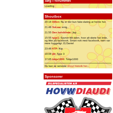
Søg i forummet
Loading
Shoutbox
20:16
Dillen
:
Nu er der kun fake-dating at hente her.
21:48
SoLow
:
enig..
21:55
Den halvblinde
:
Jep.....
15:55
type1
:
Savner lidt tiden, hvor alt skete her inde,
og ikke på facebook. Smart nok med facebook, men var
mere hyggeligt ;0) Daniel
23:46
KTP
:
Ktp
19:06
jbl
:
Type 3
17:05
tobje1000
:
Tobje1000
Du kan se seneste
shout historik her
...
Sponsorer