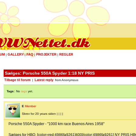
UM
GALLERY
FAQ
PROJEKTER
REGLER
|
|
|
|
Sælges: Porsche 550A Spyder 1:18 NY PRIS
Tilbage til forum
Latest reply
|
from Anonymous
Tags:
No
tags
yet.
E
Member
Skrev for 20 years siden | | | |
Porsche 550A Spyder - "1000 km race Buenos Aires 1958"
Sælges for HBO. [color=red:4986fa9261]400[/color:4986fa9261] NY PRIS H