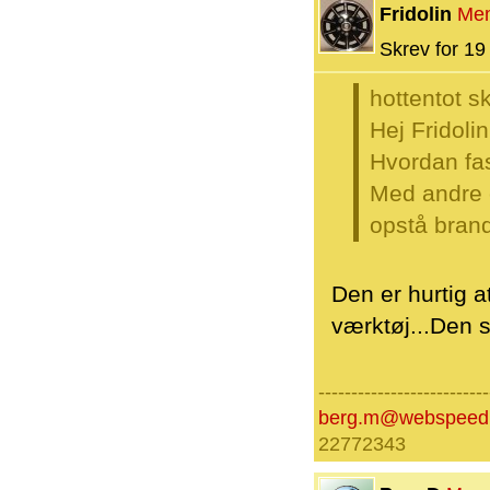
Fridolin
Me
Skrev for 19 
hottentot s
Hej Fridolin
Hvordan fa
Med andre o
opstå brand
Den er hurtig a
værktøj...Den s
--------------------------
berg.m@webspeed
22772343