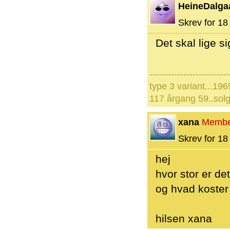
HeineDalga
Skrev for 18 
Det skal lige si
--------------------------
type 3 variant...196
117 årgang 59..solg
xana
Membe
Skrev for 18 
hej
hvor stor er de
og hvad koster
hilsen xana