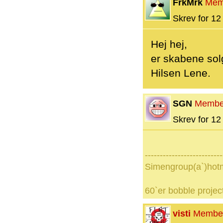
FrkMrk
Mem
Skrev for 12 
Hej hej,
er skabene sol
Hilsen Lene.
SGN
Membe
Skrev for 12 
--------------------------
Simengroup(a`)hot
60`er bobble projec
visti
Membe