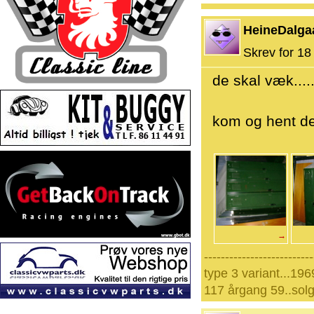
HeineDalga
Skrev for 18 
de skal væk....
kom og hent dem
→
--------------------------
type 3 variant...196
117 årgang 59..solg