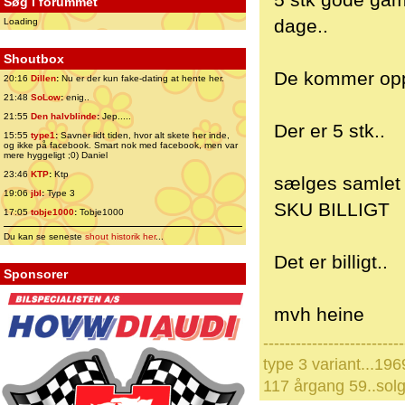
5 stk gode gam
Søg i forummet
dage..
Loading
Shoutbox
De kommer oppe
20:16
Dillen
:
Nu er der kun fake-dating at hente her.
21:48
SoLow
:
enig..
21:55
Den halvblinde
:
Jep.....
Der er 5 stk..
15:55
type1
:
Savner lidt tiden, hvor alt skete her inde,
og ikke på facebook. Smart nok med facebook, men var
mere hyggeligt ;0) Daniel
23:46
KTP
:
Ktp
sælges samlet
19:06
jbl
:
Type 3
SKU BILLIGT
17:05
tobje1000
:
Tobje1000
Du kan se seneste
shout historik her
...
Det er billigt..
Sponsorer
mvh heine
--------------------------
type 3 variant...196
117 årgang 59..solg