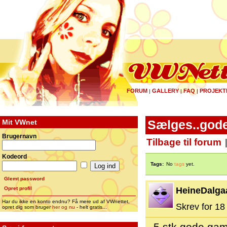
FORUM
GALLERY
FAQ
PROJEKT
|
|
|
Mit VWnet
Sælges..gode
Brugernavn
Tilbage til forum
Kodeord
Tags:
No
tags
yet.
Glemt password
Opret profil
HeineDalga
Har du ikke en konto endnu? Få mere ud af VWnettet,
Skrev for 18 
opret dig som bruger
her og nu
- helt gratis...