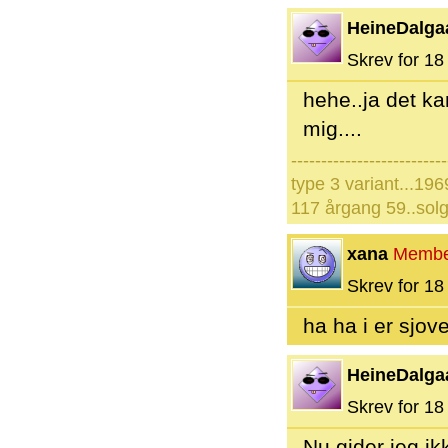
HeineDalga
Skrev for 18 
hehe..ja det k
mig....
--------------------------
type 3 variant...196
117 årgang 59..solg
xana
Membe
Skrev for 18 
ha ha i er sjov
HeineDalga
Skrev for 18 
Nu gider jeg ik