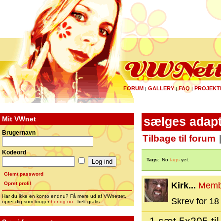
FORUM
GALLERY
FAQ
PROJEKT
|
|
|
Mit VWnet
sælges adapt
Brugernavn
Tilbage til forum
Kodeord
Tags:
No
tags
yet.
Glemt password
Opret profil
Kirk...
Memb
Har du ikke en konto endnu? Få mere ud af VWnettet,
Skrev for 18 
opret dig som bruger
her og nu
- helt gratis...