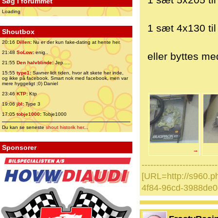
1 sæt 5x205 ti
Søg i forummet
Loading
1 sæt 4x130 ti
Shoutbox
20:16
Dillen
:
Nu er der kun fake-dating at hente her.
21:48
SoLow
:
enig..
eller byttes m
21:55
Den halvblinde
:
Jep.....
15:55
type1
:
Savner lidt tiden, hvor alt skete her inde,
og ikke på facebook. Smart nok med facebook, men var
mere hyggeligt ;0) Daniel
23:46
KTP
:
Ktp
19:06
jbl
:
Type 3
17:05
tobje1000
:
Tobje1000
Du kan se seneste
shout historik her
...
Sponsorer
→
--------------------------
[URL=http://s960.p
4f84-96cd-3988de0