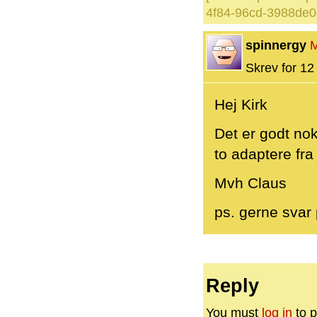
4f84-96cd-3988de0
spinnergy
Skrev for 12 
Hej Kirk
Det er godt nok
to adaptere fr
Mvh Claus
ps. gerne sva
Reply
You must
log in
to p