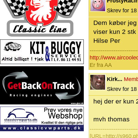
FrostyRaci
Skrev for 18 
Dem køber jeg b
viser kun 2 stk 
Hilse Per
--------------------------
http://www.aircoole
Er fra AA
Kirk...
Memb
Skrev for 18 
hej der er kun 2
mvh thomas
--------------------------
[URL=http://s960.p