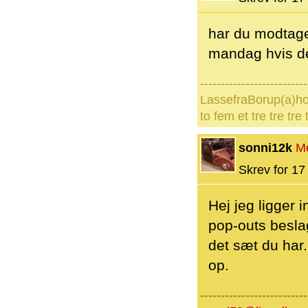
har du modtage
mandag hvis de
--------------------------
LassefraBorup(a)h
to fem et tre tre tre
sonni12k
M
Skrev for 17 
Hej jeg ligger
pop-outs beslag
det sæt du har.
op.
--------------------------