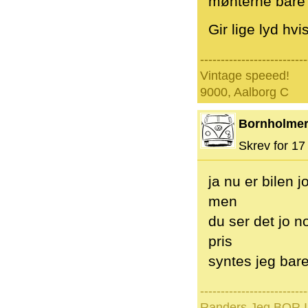
mønterne bare p
Gir lige lyd hvi
--------------------------
Vintage speeed!
9000, Aalborg C
Bornholme
Skrev for 17 
ja nu er bilen j
men
du ser det jo n
pris
syntes jeg bare
--------------------------
Randers Jeg BOR I 