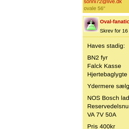
sonni72@live.dk
ovale 56"
Oval-fanati
Skrev for 16 
Haves stadig:
BN2 fyr
Falck Kasse
Hjertebaglygte 
Ydermere sælg
NOS Bosch lad
Reservedelsnu
VA 7V 50A
Pris 400kr