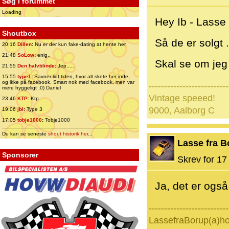
Søg i forummet
Loading
Hey Ib - Lasse 
Shoutbox
Så de er solgt .
20:16
Dillen
:
Nu er der kun fake-dating at hente her.
21:48
SoLow
:
enig..
Skal se om jeg 
21:55
Den halvblinde
:
Jep.....
15:55
type1
:
Savner lidt tiden, hvor alt skete her inde,
og ikke på facebook. Smart nok med facebook, men var
--------------------------
mere hyggeligt ;0) Daniel
Vintage speeed!
23:46
KTP
:
Ktp
9000, Aalborg C
19:06
jbl
:
Type 3
17:05
tobje1000
:
Tobje1000
Du kan se seneste
shout historik her
...
Lasse fra B
Sponsorer
Skrev for 17 
Ja, det er også r
--------------------------
LassefraBorup(a)h