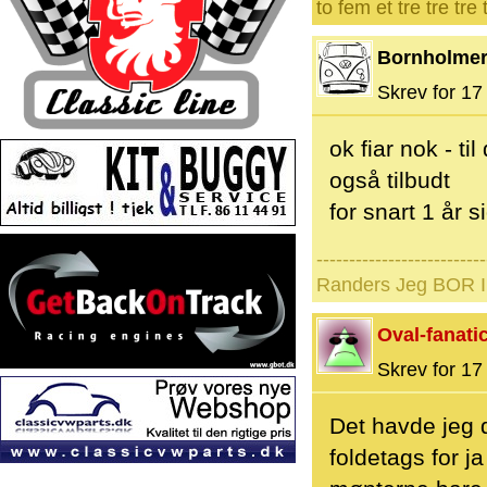
to fem et tre tre tre
Bornholme
Skrev for 17 
ok fiar nok - t
også tilbudt
for snart 1 år
--------------------------
Randers Jeg BOR I 
Oval-fanati
Skrev for 17 
Det havde jeg d
foldetags for ja