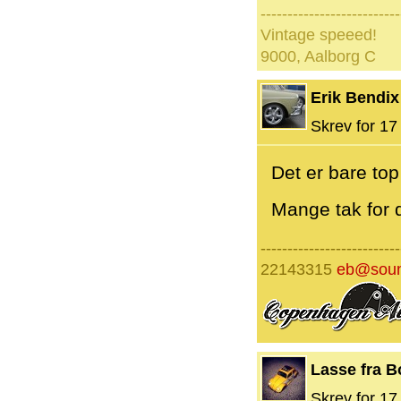
--------------------------
Vintage speeed!
9000, Aalborg C
Erik Bendix
Skrev for 17 
Det er bare top
Mange tak for d
--------------------------
22143315
eb@soun
Lasse fra B
Skrev for 17 