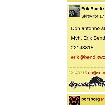
Erik Bendix
Skrev for 17 
Den antenne sn
Mvh. Erik Bend
22143315
erik@bendixwo
--------------------------
22143315
eb@soun
porsborg
M