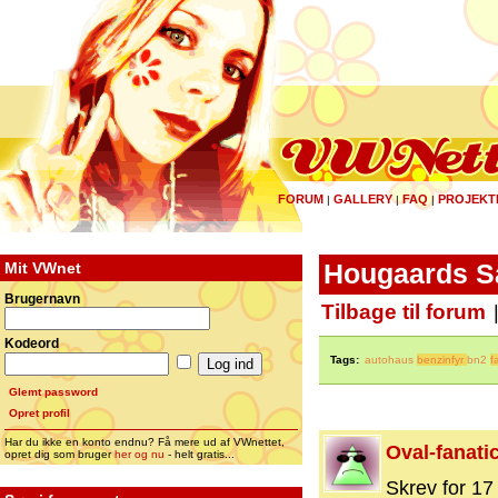
FORUM
GALLERY
FAQ
PROJEKT
|
|
|
Mit VWnet
Hougaards Sa
Brugernavn
Tilbage til forum
Kodeord
Tags:
autohaus
benzinfyr
bn2
f
Glemt password
Opret profil
Har du ikke en konto endnu? Få mere ud af VWnettet,
Oval-fanati
opret dig som bruger
her og nu
- helt gratis...
Skrev for 17 