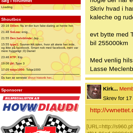
nogle der har 
Søg i forummet
Skriv hvad i ha
Loading
kaleche og rude
Shoutbox
20:16
Dillen
:
Nu er der kun fake-dating at hente her.
21:48
SoLow
:
enig..
evt bytte med 
21:55
Den halvblinde
:
Jep.....
bil 255000km
15:55
type1
:
Savner lidt tiden, hvor alt skete her inde,
og ikke på facebook. Smart nok med facebook, men var
mere hyggeligt ;0) Daniel
23:46
KTP
:
Ktp
Med venlig hil
19:06
jbl
:
Type 3
Lasse Meclenb
17:05
tobje1000
:
Tobje1000
Du kan se seneste
shout historik her
...
Kirk...
Memb
Sponsorer
Skrev for 17 
http://vwnettet
--------------------------
[URL=http://s960.p