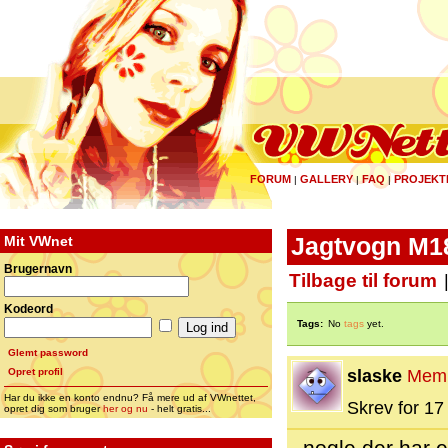
FORUM
GALLERY
FAQ
PROJEKT
|
|
|
Mit VWnet
Jagtvogn M1
Brugernavn
Tilbage til forum
Kodeord
Tags:
No
tags
yet.
Glemt password
Opret profil
slaske
Mem
Har du ikke en konto endnu? Få mere ud af VWnettet,
Skrev for 17 
opret dig som bruger
her og nu
- helt gratis...