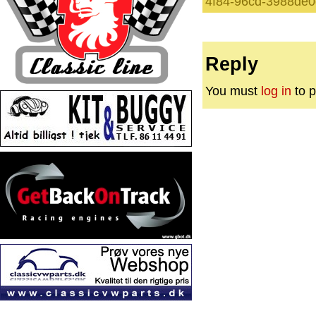
4f84-96cd-3988de0
Reply
You must
log in
to p