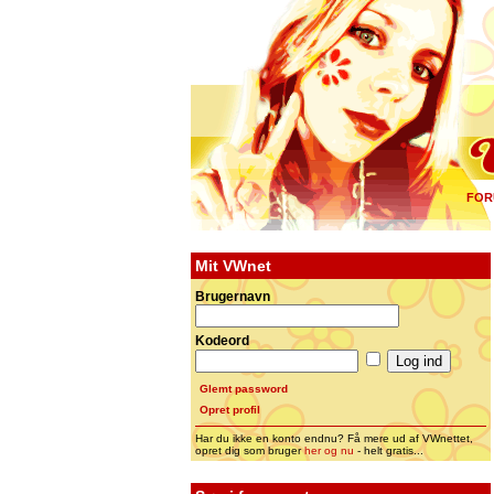
FOR
Mit VWnet
Brugernavn
Kodeord
Glemt password
Opret profil
Har du ikke en konto endnu? Få mere ud af VWnettet,
opret dig som bruger
her og nu
- helt gratis...