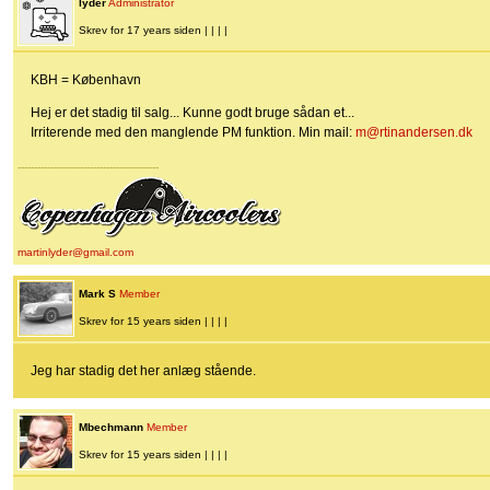
lyder
Administrator
Skrev for 17 years siden | | | |
KBH = København
Hej er det stadig til salg... Kunne godt bruge sådan et...
Irriterende med den manglende PM funktion. Min mail:
m@rtinandersen.dk
-------------------------------------------
martinlyder@gmail.com
Mark S
Member
Skrev for 15 years siden | | | |
Jeg har stadig det her anlæg stående.
Mbechmann
Member
Skrev for 15 years siden | | | |