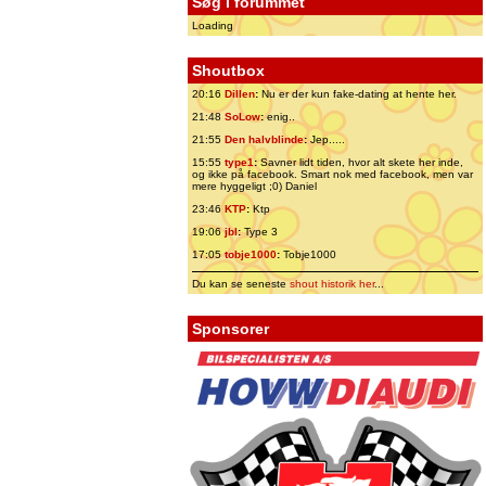
Søg i forummet
Loading
Shoutbox
20:16
Dillen
:
Nu er der kun fake-dating at hente her.
21:48
SoLow
:
enig..
21:55
Den halvblinde
:
Jep.....
15:55
type1
:
Savner lidt tiden, hvor alt skete her inde,
og ikke på facebook. Smart nok med facebook, men var
mere hyggeligt ;0) Daniel
23:46
KTP
:
Ktp
19:06
jbl
:
Type 3
17:05
tobje1000
:
Tobje1000
Du kan se seneste
shout historik her
...
Sponsorer