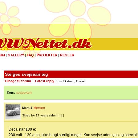
UM
GALLERY
FAQ
PROJEKTER
REGLER
|
|
|
|
Sælges svejseanlæg
Tilbage til forum
Latest reply
|
from Ekstrøm, Greve
Tags:
svejseværk
Mark S
Member
Skrev for 17 years siden | | | |
Deca star 130 e:
230 volt - 130 amp, ikke brugt særligt meget. Kan svejse uden gas og specialtr