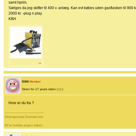
samt hjelm.
Sælges da jeg skifter til 400 v. anlæg. Kan evt købes uden gasflasken til 900 kr.
2000 kr. -plug n play.
KBH
→
SGN
Member
Skrev for 17 years siden | | | |
Hvor er du fra ?
-------------------------------------------
Simengroup(a`)hotmail.com
60`er bobble project købes