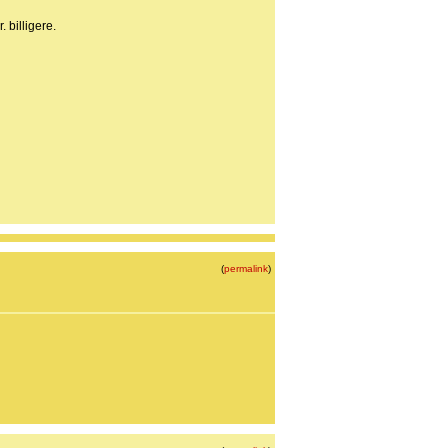
 billigere.
(
permalink
)