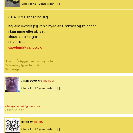
Skrev for 17 years siden | | | |
CITAT!!! fra andet indlæg
hej alle vw folk jeg kan tilbyde alt i indtræk og kalecher
i kan ringe eller skrive.
claus sadelmager
60701185
csoelund@yahoo.dk
-------------------------------------------
Doven Bådbygger, nu med spær (o;
OilSquirtingType4Azzhole
*løsgænger*
Allan 2000 Frb
Member
Skrev for 17 years siden | | | |
-------------------------------------------
allangottsche@gmail.com
+4520401518
Brian W
Member
Skrev for 17 years siden | | | |