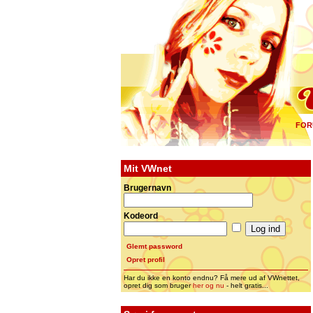
FOR
Mit VWnet
Brugernavn
Kodeord
Glemt password
Opret profil
Har du ikke en konto endnu? Få mere ud af VWnettet,
opret dig som bruger
her og nu
- helt gratis...