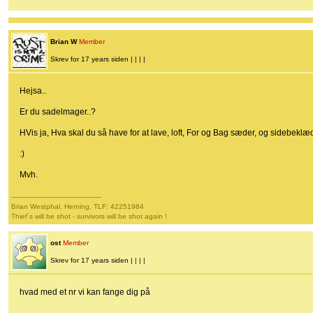
Brian W
Member
Skrev for 17 years siden | | | |
Hejsa..
Er du sadelmager..?
HVis ja, Hva skal du så have for at lave, loft, For og Bag sæder, og sidebeklæ
:)
Mvh.
-------------------------------------------
Brian Westphal, Herning, TLF: 42251984
Thief´s will be shot - survivors will be shot again !
ost
Member
Skrev for 17 years siden | | | |
hvad med et nr vi kan fange dig på