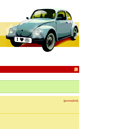
(
permalink
)