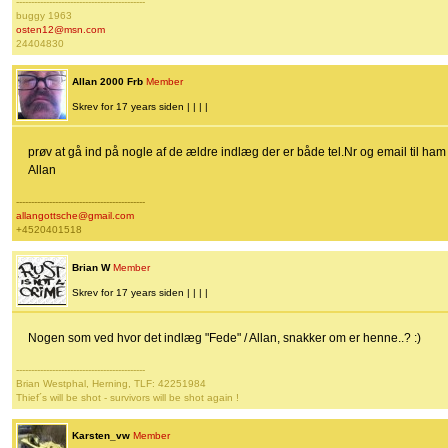
-------------------------------------------
buggy 1963
osten12@msn.com
24404830
Allan 2000 Frb
Member
Skrev for 17 years siden | | | |
prøv at gå ind på nogle af de ældre indlæg der er både tel.Nr og email til ham
Allan
-------------------------------------------
allangottsche@gmail.com
+4520401518
Brian W
Member
Skrev for 17 years siden | | | |
Nogen som ved hvor det indlæg "Fede" / Allan, snakker om er henne..? :)
-------------------------------------------
Brian Westphal, Herning, TLF: 42251984
Thief´s will be shot - survivors will be shot again !
Karsten_vw
Member