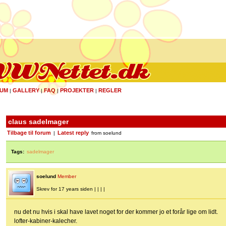
UM
GALLERY
FAQ
PROJEKTER
REGLER
|
|
|
|
claus sadelmager
Tilbage til forum
Latest reply
|
from soelund
Tags:
sadelmager
soelund
Member
Skrev for 17 years siden | | | |
nu det nu hvis i skal have lavet noget for der kommer jo et forår lige om lidt.
lofter-kabiner-kalecher.