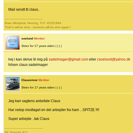
Mail sendt til claus..
-------------------------------------------
Brian Westphal, Herning, TLF: 42251984
Thief´s will be shot - survivors will be shot again !
soelund
Member
Skrev for 17 years siden | | | |
hej i kan skrive til mig på
sadelmager@gmail.com
eller
csoelund@yahoo.dk
hilsen claus sadelmager
Clausenvw
Member
Skrev for 17 years siden | | | |
Jeg kan sagtens anbefale Claus
Har netop modtaget en del arbejder fra ham ...SPITZE !!!!
Super arbejde ..tak Claus
-------------------------------------------
69´ Porsche 912