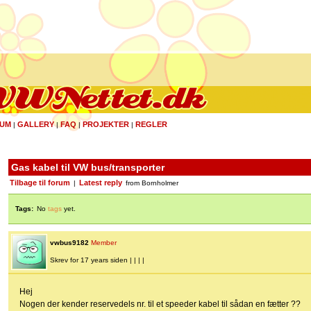
UM
GALLERY
FAQ
PROJEKTER
REGLER
|
|
|
|
Gas kabel til VW bus/transporter
Tilbage til forum
Latest reply
|
from Bornholmer
Tags:
No
tags
yet.
vwbus9182
Member
Skrev for 17 years siden | | | |
Hej
Nogen der kender reservedels nr. til et speeder kabel til sådan en fætter ??