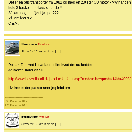
Det er en bus/transporter fra 1982 og med en 2,0 liter CU motor - VW har den ik
hele 3 forskellige slags siger de !!
Så kan nogen af jer hjælpe ???
På forhånd tak
Chr.M.
Clausenvw
Member
Skrev for 17 years siden | | | |
De kan fåes ved Howdiaudi eller hvad det nu hedder
de koster under en 50,-
http://www.hovwdiaudi.dk/product/default.asp?mode=showproduct&id=40031
Hvilken et der passer aner jeg intet om ...
-------------------------------------------
69´ Porsche 912
73´ Porsche 914
Bornholmer
Member
Skrev for 17 years siden | | | |