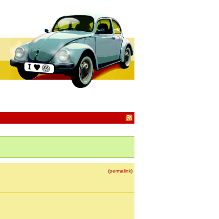
(
permalink
)