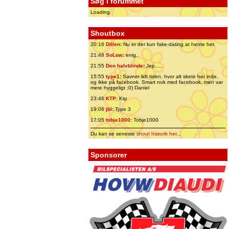
Søg i forummet
Loading
Shoutbox
20:16
Dillen
:
Nu er der kun fake-dating at hente her.
21:48
SoLow
:
enig..
21:55
Den halvblinde
:
Jep.....
15:55
type1
:
Savner lidt tiden, hvor alt skete her inde,
og ikke på facebook. Smart nok med facebook, men var
mere hyggeligt ;0) Daniel
23:46
KTP
:
Ktp
19:06
jbl
:
Type 3
17:05
tobje1000
:
Tobje1000
Du kan se seneste
shout historik her
...
Sponsorer