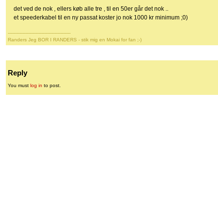
det ved de nok , ellers køb alle tre , til en 50er går det nok ..
et speederkabel til en ny passat koster jo nok 1000 kr minimum ;0)
-------------------------------------------
Randers Jeg BOR I RANDERS - stik mig en Mokai for fan ;-)
Reply
You must
log in
to post.