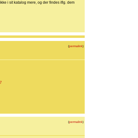
ke i sit katalog mere, og der findes iflg. dem
(
permalink
)
7
(
permalink
)