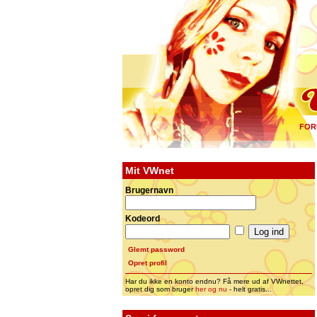
FOR
Mit VWnet
Brugernavn
Kodeord
Glemt password
Opret profil
Har du ikke en konto endnu? Få mere ud af VWnettet,
opret dig som bruger
her og nu
- helt gratis...