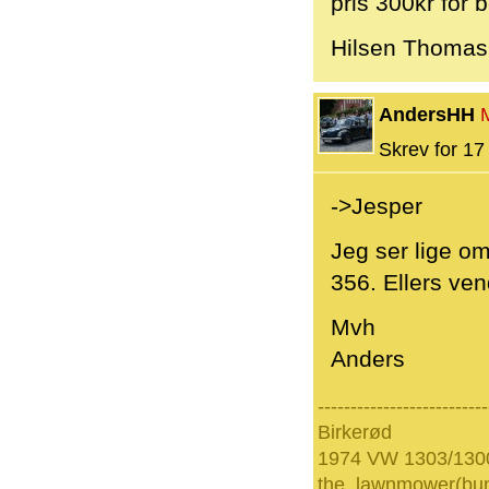
pris 300kr for 
Hilsen Thomas
AndersHH
Skrev for 17 
->Jesper
Jeg ser lige o
356. Ellers ven
Mvh
Anders
--------------------------
Birkerød
1974 VW 1303/130
the_lawnmower(bu