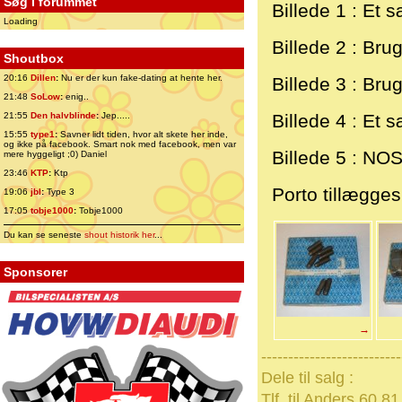
Søg i forummet
Billede 1 : Et 
Loading
Billede 2 : Bru
Shoutbox
20:16
Dillen
:
Nu er der kun fake-dating at hente her.
Billede 3 : Bru
21:48
SoLow
:
enig..
21:55
Den halvblinde
:
Jep.....
Billede 4 : Et 
15:55
type1
:
Savner lidt tiden, hvor alt skete her inde,
og ikke på facebook. Smart nok med facebook, men var
Billede 5 : NOS
mere hyggeligt ;0) Daniel
23:46
KTP
:
Ktp
Porto tillægges
19:06
jbl
:
Type 3
17:05
tobje1000
:
Tobje1000
Du kan se seneste
shout historik her
...
Sponsorer
→
--------------------------
Dele til salg :
Tlf. til Anders 60 81