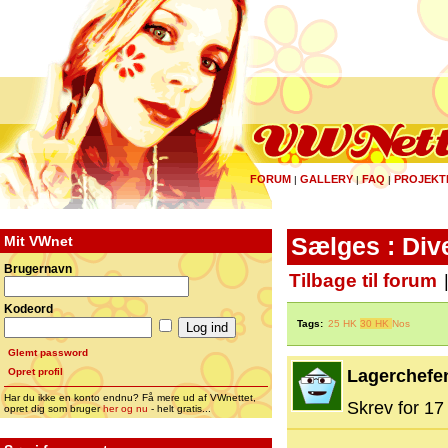
FORUM
GALLERY
FAQ
PROJEKT
|
|
|
Mit VWnet
Sælges : Div
Brugernavn
Tilbage til forum
Kodeord
Tags:
25 HK
30 HK
Nos
Glemt password
Opret profil
Lagerchefe
Har du ikke en konto endnu? Få mere ud af VWnettet,
Skrev for 17 
opret dig som bruger
her og nu
- helt gratis...