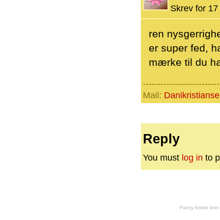
Skrev for 17 
ren nysgerrigh
er super fed, h
mærke til du h
--------------------------
Mail:
Danikristian
Reply
You must
log in
to p
Fancy footer tex