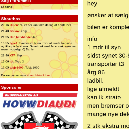
Søg i forummet
hey
Loading
ønsker at sælge 
Shoutbox
20:16
Dillen
:
Nu er der kun fake-dating at hente her.
bilen er komple
21:48
SoLow
:
enig..
21:55
Den halvblinde
:
Jep.....
info
15:55
type1
:
Savner lidt tiden, hvor alt skete her inde,
1 mdr til syn
og ikke på facebook. Smart nok med facebook, men var
mere hyggeligt ;0) Daniel
sidst synet 30-
23:46
KTP
:
Ktp
19:06
jbl
:
Type 3
transporter t3
17:05
tobje1000
:
Tobje1000
årg 86
Du kan se seneste
shout historik her
...
ladbil.
Sponsorer
lige afmeldt
kan ik strate
men bremser og
mange nye del
2 stk ekstra mo