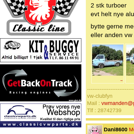
2 stk turboer
evt helt nye alu
bytte gerne med
eller anden vw
→
--------------------------
vw-clubfyn
Mail :
vwmanden@g
Tlf : 28742739
Dani8600
M