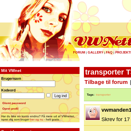
FORUM
GALLERY
FAQ
PROJEKT
|
|
|
Mit VWnet
transporter T
Brugernavn
Tilbage til forum
Kodeord
Tags:
transporter
Glemt password
Opret profil
vwmanden1
Har du ikke en konto endnu? Få mere ud af VWnettet,
Skrev for 17 
opret dig som bruger
her og nu
- helt gratis...