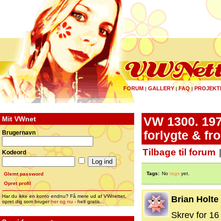
FORUM
GALLERY
FAQ
PROJEKT
|
|
|
Mit VWnet
VW 1300. 197
forlygte & fro
Brugernavn
Tilbage til forum
Kodeord
Tags:
No
tags
yet.
Glemt password
Opret profil
Har du ikke en konto endnu? Få mere ud af VWnettet,
Brian Holte
opret dig som bruger
her og nu
- helt gratis...
Skrev for 16 