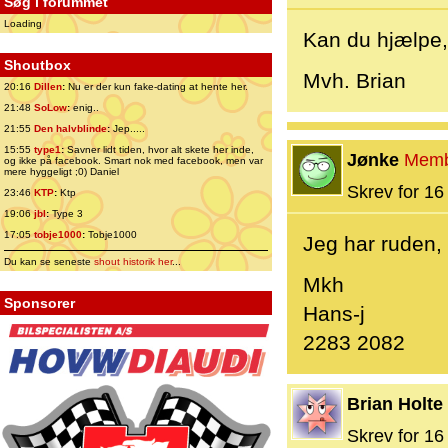
Søg i forummet
Loading
Kan du hjælpe, 
Shoutbox
Mvh. Brian
20:16
Dillen
:
Nu er der kun fake-dating at hente her.
21:48
SoLow
:
enig..
21:55
Den halvblinde
:
Jep.....
15:55
type1
:
Savner lidt tiden, hvor alt skete her inde,
Jønke
Memb
og ikke på facebook. Smart nok med facebook, men var
mere hyggeligt ;0) Daniel
Skrev for 16 
23:46
KTP
:
Ktp
19:06
jbl
:
Type 3
17:05
tobje1000
:
Tobje1000
Jeg har ruden,
Du kan se seneste
shout historik her
...
Mkh
Sponsorer
Hans-j
2283 2082
Brian Holte
Skrev for 16 