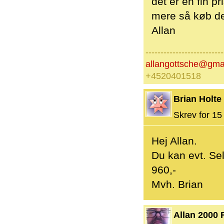
det er en fin p
mere så køb de
Allan
--------------------------
allangottsche@gma
+4520401518
Brian Holte
Skrev for 15 
Hej Allan.
Du kan evt. Se
960,-
Mvh. Brian
Allan 2000 