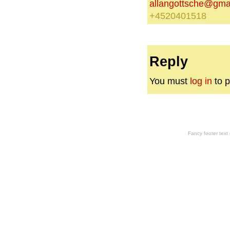
allangottsche@gma
+4520401518
Reply
You must
log in
to p
Fancy footer tex