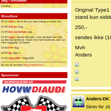
Søg i forummet
Loading
Original Type1
Shoutbox
stand kun sid
20:16
Dillen
:
Nu er der kun fake-dating at hente her.
250,-
21:48
SoLow
:
enig..
21:55
Den halvblinde
:
Jep.....
sendes ikke (1
15:55
type1
:
Savner lidt tiden, hvor alt skete her inde,
og ikke på facebook. Smart nok med facebook, men var
mere hyggeligt ;0) Daniel
Mvh
23:46
KTP
:
Ktp
19:06
jbl
:
Type 3
Anders
17:05
tobje1000
:
Tobje1000
Du kan se seneste
shout historik her
...
Sponsorer
Anders-DK
Skrev for 16 