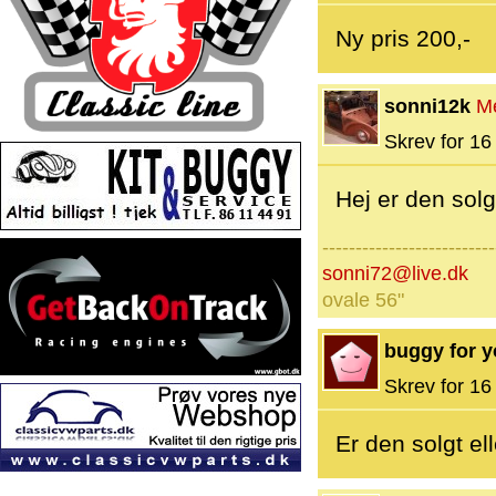
Ny pris 200,-
sonni12k
M
Skrev for 16 
Hej er den solg
--------------------------
sonni72@live.dk
ovale 56"
buggy for 
Skrev for 16 
Er den solgt el