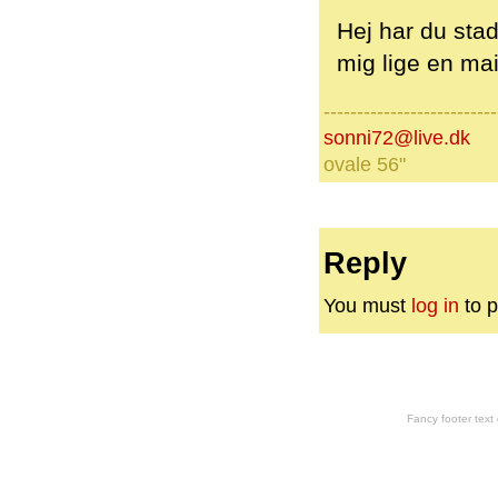
Hej har du stad
mig lige en mai
--------------------------
sonni72@live.dk
ovale 56"
Reply
You must
log in
to p
Fancy footer tex