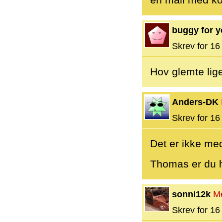
en mail med ko
buggy for 
Skrev for 16 
Hov glemte lig
Anders-DK
Skrev for 16 
Det er ikke me
Thomas er du 
sonni12k
M
Skrev for 16 