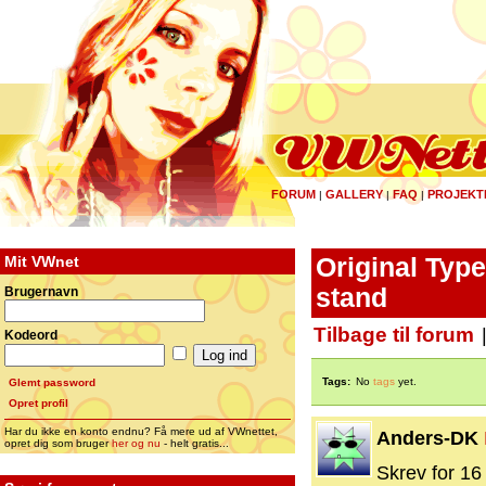
FORUM
GALLERY
FAQ
PROJEKT
|
|
|
Mit VWnet
Original Typ
stand
Brugernavn
Tilbage til forum
Kodeord
Tags:
No
tags
yet.
Glemt password
Opret profil
Har du ikke en konto endnu? Få mere ud af VWnettet,
Anders-DK
opret dig som bruger
her og nu
- helt gratis...
Skrev for 16 