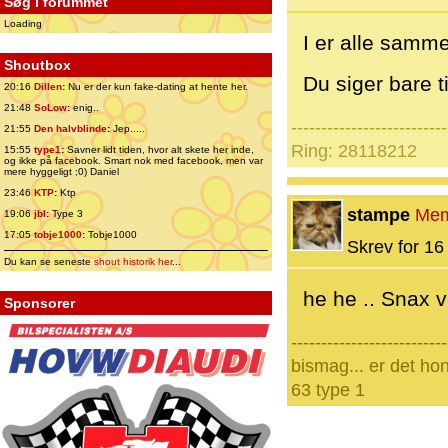
Søg i forummet
Loading
I er alle samme
Shoutbox
Du siger bare t
20:16
Dillen
:
Nu er der kun fake-dating at hente her.
21:48
SoLow
:
enig..
--------------------------
21:55
Den halvblinde
:
Jep.....
Ring: 28118212
15:55
type1
:
Savner lidt tiden, hvor alt skete her inde,
og ikke på facebook. Smart nok med facebook, men var
mere hyggeligt ;0) Daniel
23:46
KTP
:
Ktp
stampe
Mem
19:06
jbl
:
Type 3
17:05
tobje1000
:
Tobje1000
Skrev for 16 
Du kan se seneste
shout historik her
...
he he .. Snax v
Sponsorer
--------------------------
bismag... er det ho
63 type 1