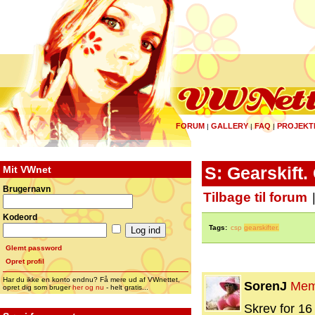
FORUM
GALLERY
FAQ
PROJEKT
|
|
|
Mit VWnet
S: Gearskift.
Brugernavn
Tilbage til forum
Kodeord
Tags:
csp
gearskifter.
Glemt password
Opret profil
Har du ikke en konto endnu? Få mere ud af VWnettet,
SorenJ
Mem
opret dig som bruger
her og nu
- helt gratis...
Skrev for 16 