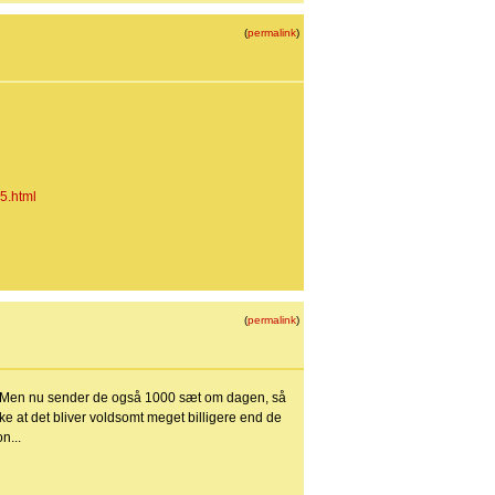
(
permalink
)
5.html
(
permalink
)
æt. Men nu sender de også 1000 sæt om dagen, så
ikke at det bliver voldsomt meget billigere end de
n...