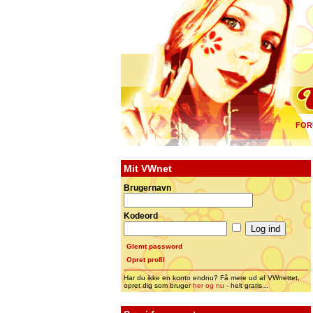
FOR
Mit VWnet
Brugernavn
Kodeord
Glemt password
Opret profil
Har du ikke en konto endnu? Få mere ud af VWnettet,
opret dig som bruger
her og nu
- helt gratis...