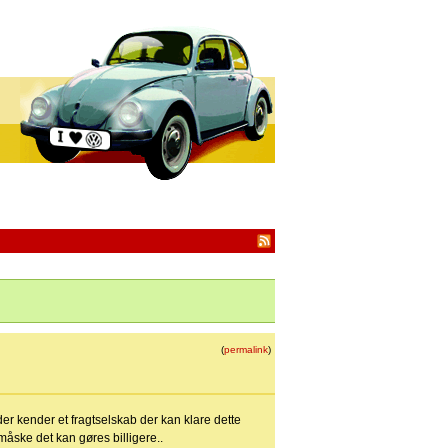
(
permalink
)
er kender et fragtselskab der kan klare dette
 måske det kan gøres billigere..