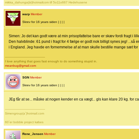
mikka_dahunga(ät)hotmailcom tlf 5o11o667 Hedehusene
warp
Member
Skrev for 16 years siden | | | |
Simen: Jo det kan godt være at min prisopfattelse bare er skæv fordi fragt i lil
Den halvblinde: 61 pund i fragt for 4 fælge er godt nok billigt synes jeg! ...så 
i England. Jeg havde en fornemmelse af at man skulle bestille mange sæt for at 
-------------------------------------------
I love anything that goes fast enough to do something stupid in.
meanbug@gmail.com
SGN
Member
Skrev for 16 years siden | | | |
JEg får at se... måske at nogen kender en ca vægt... gls kan klare 20 kg. for ca
-------------------------------------------
Simengroup(a`)hotmail.com
60`er bobble project købes
Rene_Jensen
Member