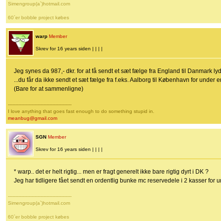
Simengroup(a`)hotmail.com
60`er bobble project købes
warp
Member
Skrev for 16 years siden | | | |
Jeg synes da 987,- dkr. for at få sendt et sæt fælge fra England til Danmark lyde
...du får da ikke sendt et sæt fælge fra f.eks. Aalborg til København for under
(Bare for at sammenligne)
-------------------------------------------
I love anything that goes fast enough to do something stupid in.
meanbug@gmail.com
SGN
Member
Skrev for 16 years siden | | | |
* warp.. det er helt rigtig... men er fragt generelt ikke bare rigtig dyrt i DK ?
Jeg har tidligere fået sendt en ordentlig bunke mc reservedele i 2 kasser for u
-------------------------------------------
Simengroup(a`)hotmail.com
60`er bobble project købes