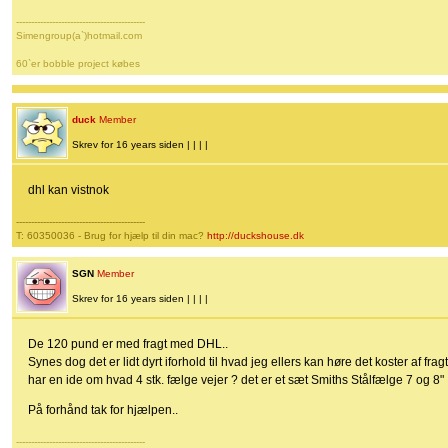
-------------------------------------------
Simengroup(a`)hotmail.com
60`er bobble project købes
duck
Member
Skrev for 16 years siden | | | |
dhl kan vistnok
-------------------------------------------
T: 60350036 - Brug for hjælp til din mac?
http://duckshouse.dk
SGN
Member
Skrev for 16 years siden | | | |
De 120 pund er med fragt med DHL..
Synes dog det er lidt dyrt iforhold til hvad jeg ellers kan høre det koster af f
har en ide om hvad 4 stk. fælge vejer ? det er et sæt Smiths Stålfælge 7 og 8"
På forhånd tak for hjælpen..
-------------------------------------------