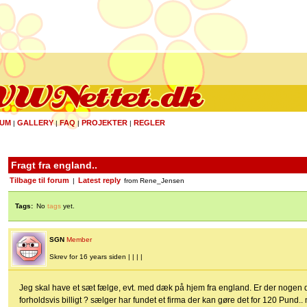
UM
GALLERY
FAQ
PROJEKTER
REGLER
|
|
|
|
Fragt fra england..
Tilbage til forum
Latest reply
|
from Rene_Jensen
Tags:
No
tags
yet.
SGN
Member
Skrev for 16 years siden | | | |
Jeg skal have et sæt fælge, evt. med dæk på hjem fra england. Er der nogen d
forholdsvis billigt ? sælger har fundet et firma der kan gøre det for 120 Pund..