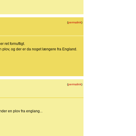
(
permalink
)
r ret fornuftigt.
 en plov, og der er da noget længere fra England.
(
permalink
)
nder en plov fra englang...