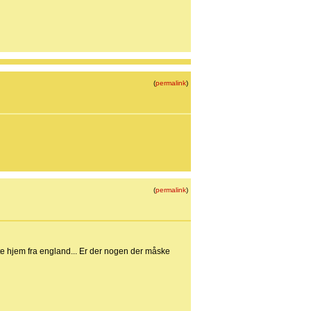
(
permalink
)
(
permalink
)
ragte hjem fra england... Er der nogen der måske