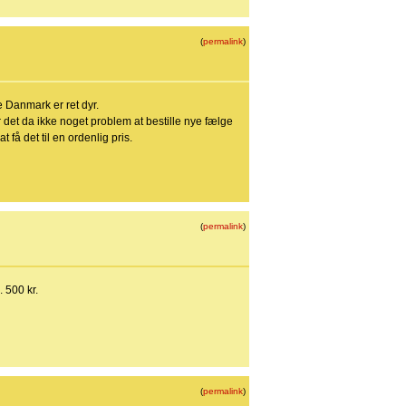
(
permalink
)
le Danmark er ret dyr.
er det da ikke noget problem at bestille nye fælge
få det til en ordenlig pris.
(
permalink
)
. 500 kr.
(
permalink
)