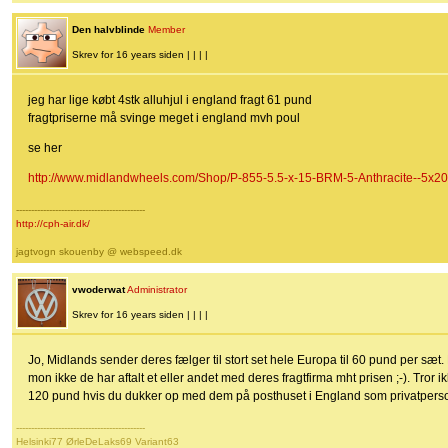
Den halvblinde
Member
Skrev for 16 years siden | | | |
jeg har lige købt 4stk alluhjul i england fragt 61 pund
fragtpriserne må svinge meget i england mvh poul
se her
http://www.midlandwheels.com/Shop/P-855-5.5-x-15-BRM-5-Anthracite--5x20
-------------------------------------------
http://cph-air.dk/
jagtvogn skouenby @ webspeed.dk
vwoderwat
Administrator
Skrev for 16 years siden | | | |
Jo, Midlands sender deres fælger til stort set hele Europa til 60 pund per s
mon ikke de har aftalt et eller andet med deres fragtfirma mht prisen ;-). Tror 
120 pund hvis du dukker op med dem på posthuset i England som privatperso
-------------------------------------------
Helsinki77 ØrleDeLaks69 Variant63