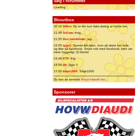
Søg i forummet
Loading
Shoutbox
20:16
Dillen
:
Nu er der kun fake-dating at hente her.
21:48
SoLow
:
enig..
21:55
Den halvblinde
:
Jep.....
15:55
type1
:
Savner lidt tiden, hvor alt skete her inde,
og ikke på facebook. Smart nok med facebook, men var
mere hyggeligt ;0) Daniel
23:46
KTP
:
Ktp
19:06
jbl
:
Type 3
17:05
tobje1000
:
Tobje1000
Du kan se seneste
shout historik her
...
Sponsorer