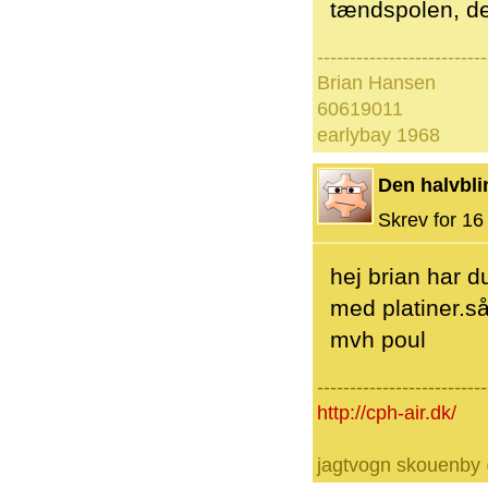
tændspolen, den
--------------------------
Brian Hansen
60619011
earlybay 1968
Den halvbli
Skrev for 16 
hej brian har 
med platiner.så
mvh poul
--------------------------
http://cph-air.dk/
jagtvogn skouenby