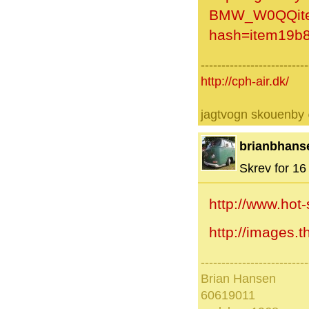
BMW_W0QQitem
hash=item19b
--------------------------
http://cph-air.dk/
jagtvogn skouenby
brianbhans
Skrev for 16 
http://www.hot
http://images.
--------------------------
Brian Hansen
60619011