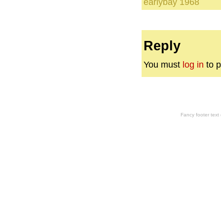
earlybay 1968
Reply
You must
log in
to p
Fancy footer tex