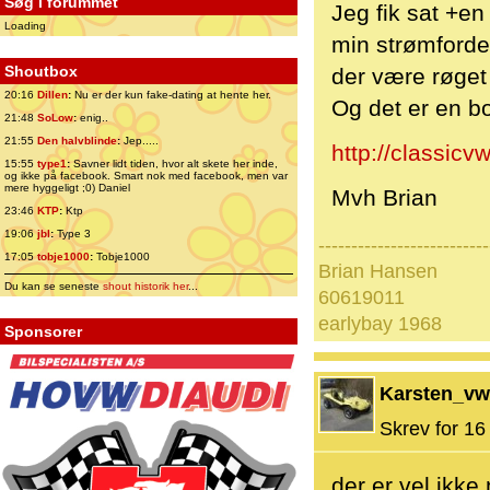
Søg i forummet
Jeg fik sat +en
Loading
min strømfordel
Shoutbox
der være røget
20:16
Dillen
:
Nu er der kun fake-dating at hente her.
Og det er en b
21:48
SoLow
:
enig..
21:55
Den halvblinde
:
Jep.....
http://classic
15:55
type1
:
Savner lidt tiden, hvor alt skete her inde,
og ikke på facebook. Smart nok med facebook, men var
mere hyggeligt ;0) Daniel
Mvh Brian
23:46
KTP
:
Ktp
19:06
jbl
:
Type 3
--------------------------
17:05
tobje1000
:
Tobje1000
Brian Hansen
Du kan se seneste
shout historik her
...
60619011
earlybay 1968
Sponsorer
Karsten_vw
Skrev for 16 
der er vel ikke