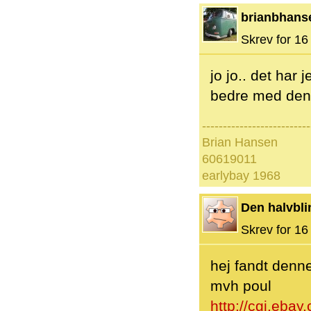
brianbhans
Skrev for 16 
jo jo.. det har
bedre med den 
--------------------------
Brian Hansen
60619011
earlybay 1968
Den halvbli
Skrev for 16 
hej fandt denn
mvh poul
http://cgi.ebay