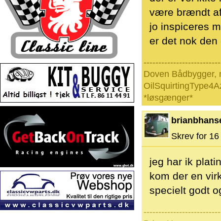
være brændt af
jo inspiceres m
er det nok den 
--------------------------
Doven Bådbygger, 
OilSquirtingType4A
*løsgænger*
brianbhans
Skrev for 16 
jeg har ik plat
kom der en virk
specielt godt 
--------------------------