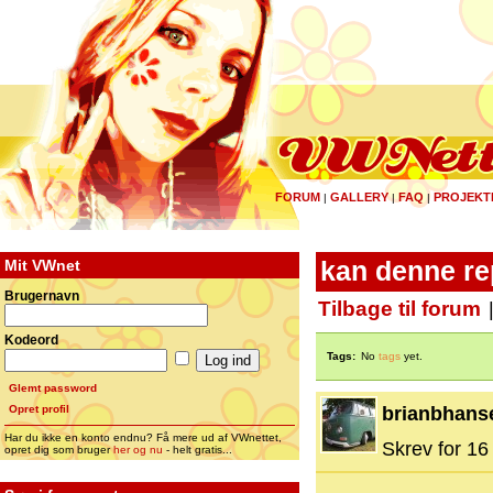
FORUM
GALLERY
FAQ
PROJEKT
|
|
|
Mit VWnet
kan denne rep
Brugernavn
Tilbage til forum
Kodeord
Tags:
No
tags
yet.
Glemt password
Opret profil
brianbhans
Har du ikke en konto endnu? Få mere ud af VWnettet,
Skrev for 16 
opret dig som bruger
her og nu
- helt gratis...