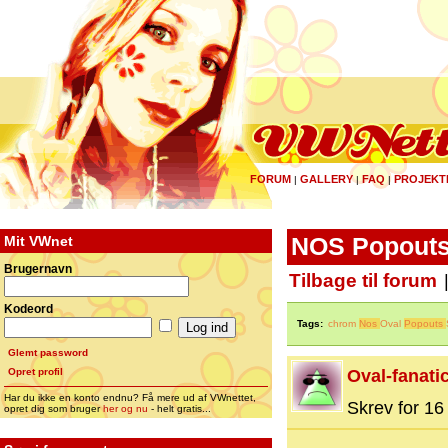
FORUM
GALLERY
FAQ
PROJEKT
|
|
|
Mit VWnet
NOS Popouts 
Brugernavn
Tilbage til forum
Kodeord
Tags:
chrom
Nos
Oval
Popouts
Glemt password
Opret profil
Oval-fanati
Har du ikke en konto endnu? Få mere ud af VWnettet,
Skrev for 16 
opret dig som bruger
her og nu
- helt gratis...