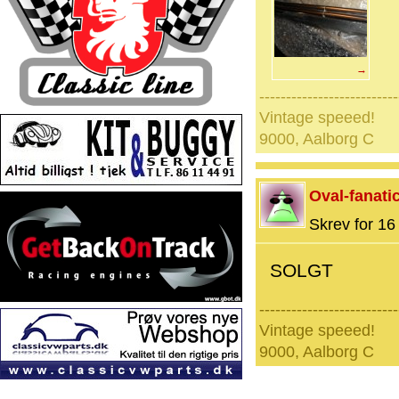
→
--------------------------
Vintage speeed!
9000, Aalborg C
Oval-fanati
Skrev for 16 
SOLGT
--------------------------
Vintage speeed!
9000, Aalborg C