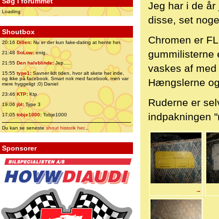
Søg i forummet
Jeg har i de år
Loading
disse, set noge
Shoutbox
Chromen er FLO
20:16
Dillen
:
Nu er der kun fake-dating at hente her.
gummilisterne e
21:48
SoLow
:
enig..
21:55
Den halvblinde
:
Jep.....
vaskes af med 
15:55
type1
:
Savner lidt tiden, hvor alt skete her inde,
og ikke på facebook. Smart nok med facebook, men var
Hængslerne og 
mere hyggeligt ;0) Daniel
23:46
KTP
:
Ktp
Ruderne er sel
19:06
jbl
:
Type 3
indpakningen 
17:05
tobje1000
:
Tobje1000
Du kan se seneste
shout historik her
...
Sponsorer
→