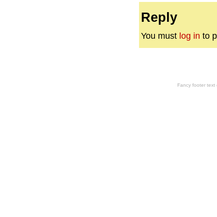
Reply
You must
log in
to p
Fancy footer tex