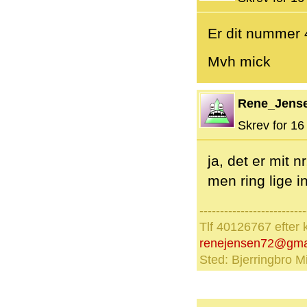
Er dit nummer 
Mvh mick
Rene_Jens
Skrev for 16 
ja, det er mit 
men ring lige i
--------------------------
Tlf 40126767 efter 
renejensen72@gma
Sted: Bjerringbro Mi