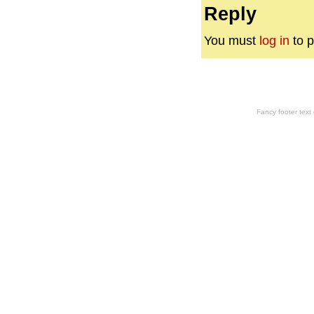
Reply
You must
log in
to p
Fancy footer tex