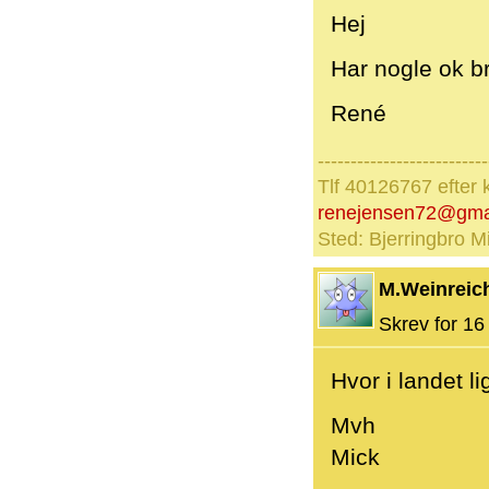
Hej
Har nogle ok b
René
--------------------------
Tlf 40126767 efter 
renejensen72@gma
Sted: Bjerringbro Mi
M.Weinreic
Skrev for 16 
Hvor i landet li
Mvh
Mick