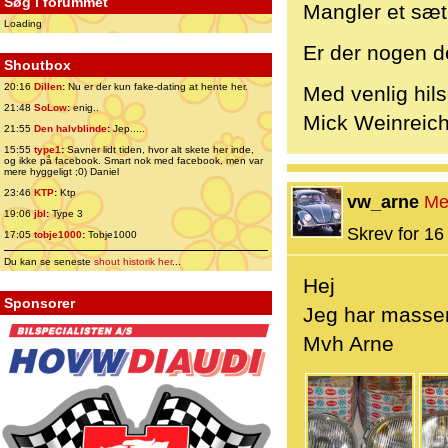
Søg i forummet
Mangler et sæt 
Loading
Er der nogen d
Shoutbox
20:16
Dillen
:
Nu er der kun fake-dating at hente her.
Med venlig hil
21:48
SoLow
:
enig..
Mick Weinreic
21:55
Den halvblinde
:
Jep.....
15:55
type1
:
Savner lidt tiden, hvor alt skete her inde,
og ikke på facebook. Smart nok med facebook, men var
mere hyggeligt ;0) Daniel
23:46
KTP
:
Ktp
vw_arne
Me
19:06
jbl
:
Type 3
Skrev for 16 
17:05
tobje1000
:
Tobje1000
Du kan se seneste
shout historik her
...
Hej
Sponsorer
Jeg har masser
Mvh Arne