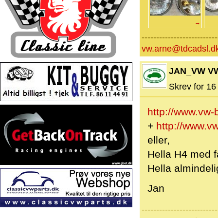
→
--------------------------
vw.arne@tdcadsl.d
JAN_VW V
Skrev for 16 
http://www.vw-b
+
http://www.v
eller,
Hella H4 med fa
Hella almindeli
Jan
--------------------------