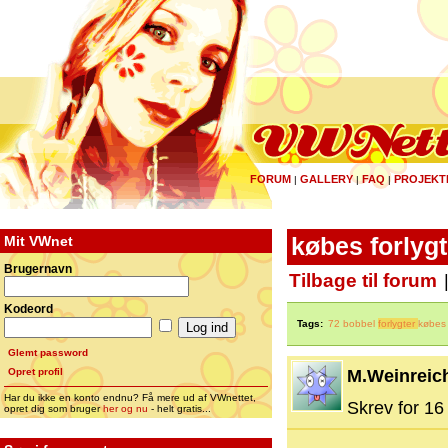
FORUM
GALLERY
FAQ
PROJEKT
|
|
|
Mit VWnet
købes forlygt
Brugernavn
Tilbage til forum
Kodeord
Tags:
72 bobbel
forlygter
købes
Glemt password
Opret profil
M.Weinreic
Har du ikke en konto endnu? Få mere ud af VWnettet,
Skrev for 16 
opret dig som bruger
her og nu
- helt gratis...