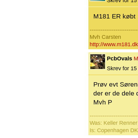
Skrev for 15 
M181 ER købt :-
--------------------------
Mvh Carsten
http://www.m181.dk
PcbOvals
M
Skrev for 15 
Prøv evt Søren
der er de dele 
Mvh P
--------------------------
Was: Keller Renne
Is: Copenhagen DK