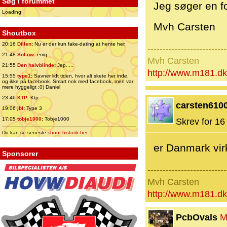
Søg i forummet
Jeg søger en f
Loading
Mvh Carsten
Shoutbox
20:16
Dillen
:
Nu er der kun fake-dating at hente her.
--------------------------
21:48
SoLow
:
enig..
Mvh Carsten
21:55
Den halvblinde
:
Jep.....
http://www.m181.dk
15:55
type1
:
Savner lidt tiden, hvor alt skete her inde,
og ikke på facebook. Smart nok med facebook, men var
mere hyggeligt ;0) Daniel
23:46
KTP
:
Ktp
carsten610
19:06
jbl
:
Type 3
17:05
tobje1000
:
Tobje1000
Skrev for 16 
Du kan se seneste
shout historik her
...
er Danmark virk
Sponsorer
--------------------------
Mvh Carsten
http://www.m181.dk
PcbOvals
M