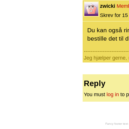
zwicki
Mem
Skrev for 15 
Du kan også rin
bestille det til
--------------------------
Jeg hjælper gerne, 
Reply
You must
log in
to p
Fancy footer tex