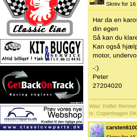
Skrev for 16 
Har da en karos
din egen
Så kan du klare
Kan også hjælpe
motor, undervog
-:)
Peter
27204020
--------------------------
Was: Keller Renne
Is: Copenhagen DK
carsten610