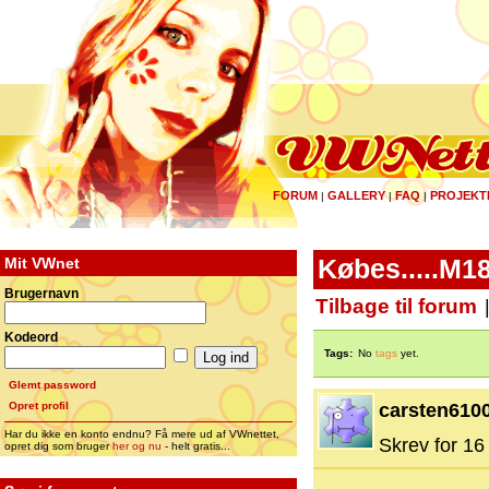
FORUM
GALLERY
FAQ
PROJEKT
|
|
|
Mit VWnet
Købes.....M1
Brugernavn
Tilbage til forum
Kodeord
Tags:
No
tags
yet.
Glemt password
Opret profil
carsten610
Har du ikke en konto endnu? Få mere ud af VWnettet,
Skrev for 16 
opret dig som bruger
her og nu
- helt gratis...