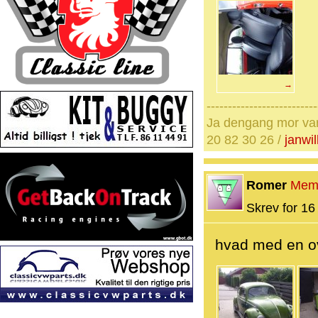
→
--------------------------
Ja dengang mor var d
20 82 30 26 /
janwi
Romer
Mem
Skrev for 16 
hvad med en o