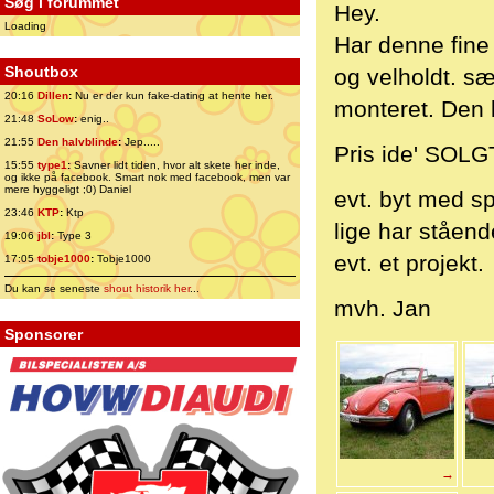
Søg i forummet
Hey.
Loading
Har denne fine 
Shoutbox
og velholdt. s
20:16
Dillen
:
Nu er der kun fake-dating at hente her.
monteret. Den 
21:48
SoLow
:
enig..
21:55
Den halvblinde
:
Jep.....
Pris ide' SOLGT
15:55
type1
:
Savner lidt tiden, hvor alt skete her inde,
og ikke på facebook. Smart nok med facebook, men var
mere hyggeligt ;0) Daniel
evt. byt med sp
23:46
KTP
:
Ktp
lige har ståend
19:06
jbl
:
Type 3
evt. et projekt.
17:05
tobje1000
:
Tobje1000
Du kan se seneste
shout historik her
...
mvh. Jan
Sponsorer
→