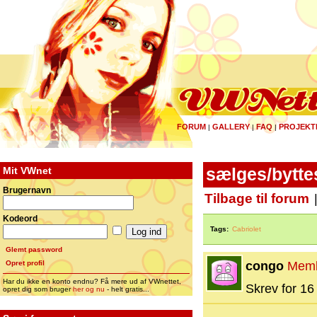
FORUM
GALLERY
FAQ
PROJEKT
|
|
|
Mit VWnet
sælges/byttes
Brugernavn
Tilbage til forum
Kodeord
Tags:
Cabriolet
Glemt password
Opret profil
congo
Mem
Har du ikke en konto endnu? Få mere ud af VWnettet,
Skrev for 16 
opret dig som bruger
her og nu
- helt gratis...