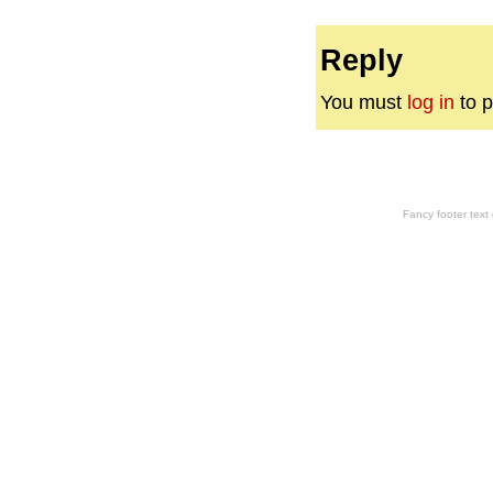
Reply
You must
log in
to p
Fancy footer tex