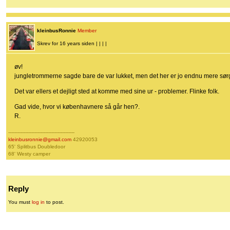
kleinbusRonnie
Member
Skrev for 16 years siden | | | |
øv!
jungletrommerne sagde bare de var lukket, men det her er jo endnu mere sørg
Det var ellers et dejligt sted at komme med sine ur - problemer. Flinke folk.
Gad vide, hvor vi københavnere så går hen?.
R.
-------------------------------------------
kleinbusronnie@gmail.com
42920053
65' Splitbus Doubledoor
68' Westy camper
Reply
You must
log in
to post.