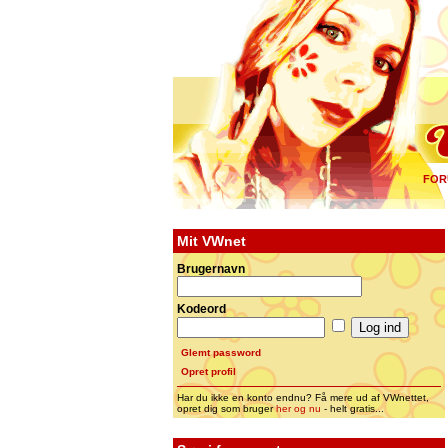
FOR
Mit VWnet
Brugernavn
Kodeord
Glemt password
Opret profil
Har du ikke en konto endnu? Få mere ud af VWnettet,
opret dig som bruger
her og nu
- helt gratis...