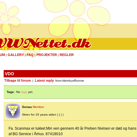
UM
GALLERY
FAQ
PROJEKTER
REGLER
|
|
|
|
VDO
Tilbage til forum
Latest reply
|
from kleinbusRonnie
Tags:
No
tags
yet.
Genau
Member
Skrev for 16 years siden | | | |
Fa. Scanmax er lukket.Min ven gennem 40 år Preben Nielsen er død og hans
af BG Service i Århus. 87418010