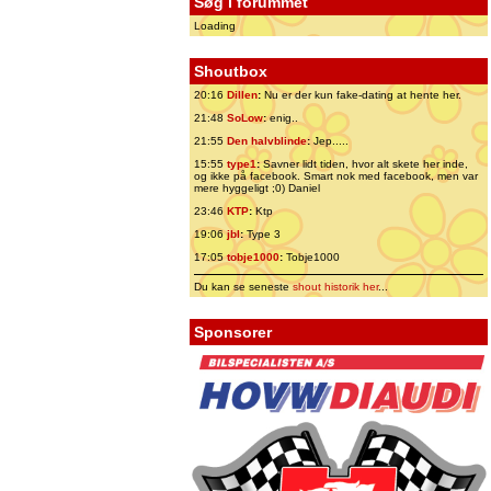
Søg i forummet
Loading
Shoutbox
20:16
Dillen
:
Nu er der kun fake-dating at hente her.
21:48
SoLow
:
enig..
21:55
Den halvblinde
:
Jep.....
15:55
type1
:
Savner lidt tiden, hvor alt skete her inde,
og ikke på facebook. Smart nok med facebook, men var
mere hyggeligt ;0) Daniel
23:46
KTP
:
Ktp
19:06
jbl
:
Type 3
17:05
tobje1000
:
Tobje1000
Du kan se seneste
shout historik her
...
Sponsorer