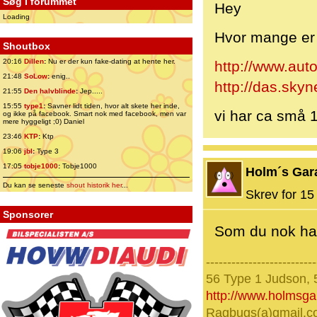
Søg i forummet
Hey
Loading
Hvor mange er
Shoutbox
20:16
Dillen
:
Nu er der kun fake-dating at hente her.
http://www.aut
21:48
SoLow
:
enig..
http://das.skyn
21:55
Den halvblinde
:
Jep.....
15:55
type1
:
Savner lidt tiden, hvor alt skete her inde,
vi har ca små 
og ikke på facebook. Smart nok med facebook, men var
mere hyggeligt ;0) Daniel
23:46
KTP
:
Ktp
19:06
jbl
:
Type 3
17:05
tobje1000
:
Tobje1000
Holm´s Gar
Du kan se seneste
shout historik her
...
Skrev for 15 
Sponsorer
Som du nok har 
--------------------------
56 Type 1 Judson, 
http://www.holmsg
Ragbugs(a)gmail.