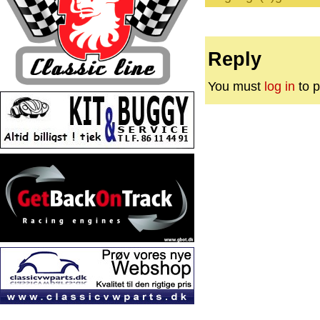
Reply
You must
log in
to p