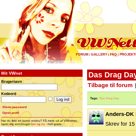
FORUM
GALLERY
FAQ
PROJEKT
|
|
|
Mit VWnet
Das Drag Day
Brugernavn
Tilbage til forum
Kodeord
Tags:
Das Drag Day
Glemt password
Opret profil
Anders-DK
Har du ikke en konto endnu? Få mere ud af VWnettet,
Skrev for 15 
opret dig som bruger
her og nu
- helt gratis...