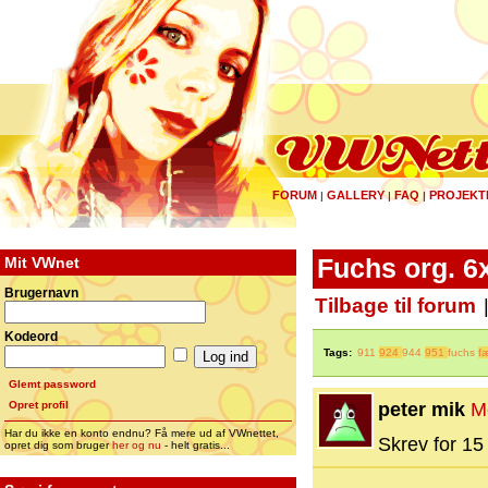
FORUM
GALLERY
FAQ
PROJEKT
|
|
|
Mit VWnet
Fuchs org. 6
Brugernavn
Tilbage til forum
Kodeord
Tags:
911
924
944
951
fuchs
f
Glemt password
Opret profil
peter mik
M
Har du ikke en konto endnu? Få mere ud af VWnettet,
Skrev for 15 
opret dig som bruger
her og nu
- helt gratis...