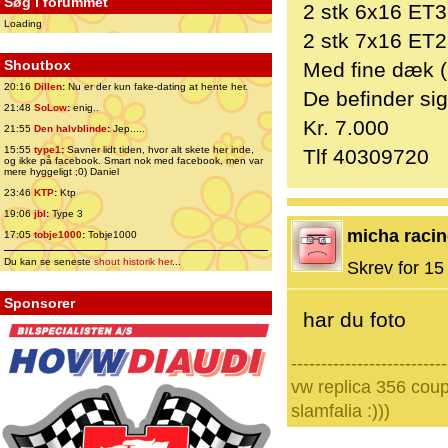
Søg i forummet
2 stk 6x16 ET
Loading
2 stk 7x16 ET
Shoutbox
Med fine dæk 
20:16
Dillen
:
Nu er der kun fake-dating at hente her.
De befinder sig
21:48
SoLow
:
enig..
Kr. 7.000
21:55
Den halvblinde
:
Jep.....
15:55
type1
:
Savner lidt tiden, hvor alt skete her inde,
Tlf 40309720
og ikke på facebook. Smart nok med facebook, men var
mere hyggeligt ;0) Daniel
23:46
KTP
:
Ktp
19:06
jbl
:
Type 3
micha raci
17:05
tobje1000
:
Tobje1000
Du kan se seneste
shout historik her
...
Skrev for 15 
Sponsorer
har du foto
--------------------------
vw replica 356 coup
slamfalia :)))