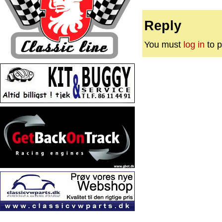
Reply
You must
log in
to p