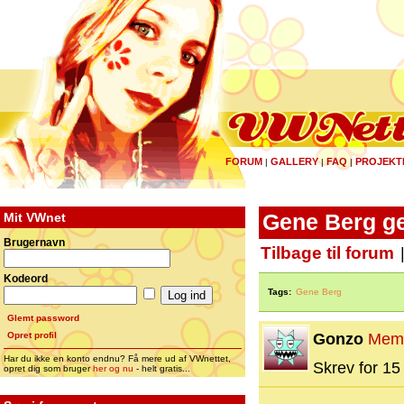
FORUM
GALLERY
FAQ
PROJEKT
|
|
|
Mit VWnet
Gene Berg g
Brugernavn
Tilbage til forum
Kodeord
Tags:
Gene Berg
Glemt password
Opret profil
Gonzo
Mem
Har du ikke en konto endnu? Få mere ud af VWnettet,
Skrev for 15 
opret dig som bruger
her og nu
- helt gratis...