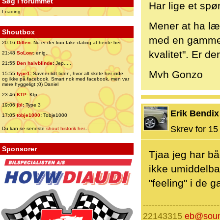
Søg i forummet
Har lige et spø
Loading
Mener at ha læs
Shoutbox
med en gammel
20:16
Dillen
:
Nu er der kun fake-dating at hente her.
kvalitet". Er d
21:48
SoLow
:
enig..
21:55
Den halvblinde
:
Jep.....
Mvh Gonzo
15:55
type1
:
Savner lidt tiden, hvor alt skete her inde,
og ikke på facebook. Smart nok med facebook, men var
mere hyggeligt ;0) Daniel
23:46
KTP
:
Ktp
19:06
jbl
:
Type 3
Erik Bendix
17:05
tobje1000
:
Tobje1000
Skrev for 15 
Du kan se seneste
shout historik her
...
Sponsorer
Tjaa jeg har b
ikke umiddelbar
"feeling" i de 
--------------------------
22143315
eb@soun