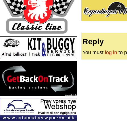
Reply
You must
log in
to p