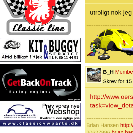
utroligt nok jeg
--------------------------
B_H
Membe
Skrev for 15 
http://www.oer
task=view_de
--------------------------
Brian Hansen
http
20627996
brian.h