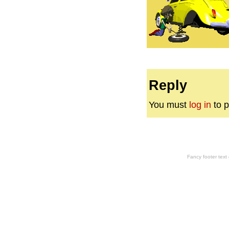
Reply
You must
log in
to p
Fancy footer tex