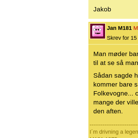
Jakob
Jan M181
M
Skrev for 15 
Man møder bare
til at se så ma
Sådan sagde ha
kommer bare så
Folkevogne... 
mange der vill
den aften.
--------------------------
I´m drivning a lege