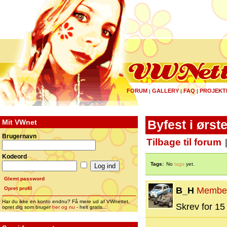
FORUM
GALLERY
FAQ
PROJEKT
|
|
|
Mit VWnet
Byfest i ørst
Brugernavn
Tilbage til forum
Kodeord
Tags:
No
tags
yet.
Glemt password
Opret profil
B_H
Membe
Har du ikke en konto endnu? Få mere ud af VWnettet,
Skrev for 15 
opret dig som bruger
her og nu
- helt gratis...