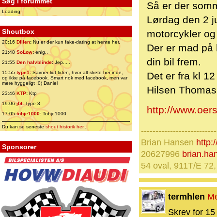
Søg i forummet
Så er der somm
Loading
Lørdag den 2 ju
Shoutbox
motorcykler og
20:16
Dillen
:
Nu er der kun fake-dating at hente her.
Der er mad på 
21:48
SoLow
:
enig..
din bil frem.
21:55
Den halvblinde
:
Jep.....
15:55
type1
:
Savner lidt tiden, hvor alt skete her inde,
Det er fra kl 12
og ikke på facebook. Smart nok med facebook, men var
mere hyggeligt ;0) Daniel
Hilsen Thomas 
23:46
KTP
:
Ktp
19:06
jbl
:
Type 3
http://www.oers
17:05
tobje1000
:
Tobje1000
Du kan se seneste
shout historik her
...
--------------------------
Brian Hansen
http
Sponsorer
20627996
brian.h
54 oval, 911T/E 72,
termhlen
M
Skrev for 15 