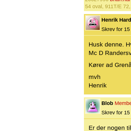
54 oval, 911T/E 72,
Henrik Hard
Skrev for 15 
Husk denne. Hv
Mc D Randersve
Kører ad Grenå
mvh
Henrik
Blob
Membe
Skrev for 15 
Er der nogen t