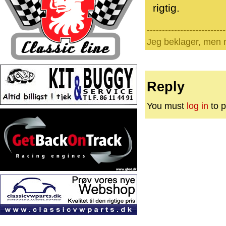
rigtig.
--------------------------
Jeg beklager, men n
Reply
You must
log in
to p