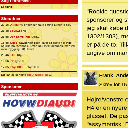
Søg i forummet
Loading
"Rookie question
Shoutbox
sponsorer og s
20:16
Dillen
:
Nu er der kun fake-dating at hente her.
jeg skal købe d
21:48
SoLow
:
enig..
1302/1303), me
21:55
Den halvblinde
:
Jep.....
15:55
type1
:
Savner lidt tiden, hvor alt skete her inde,
er på de to. Ti
og ikke på facebook. Smart nok med facebook, men var
mere hyggeligt ;0) Daniel
angive om man 
23:46
KTP
:
Ktp
19:06
jbl
:
Type 3
17:05
tobje1000
:
Tobje1000
Frank_And
Du kan se seneste
shout historik her
...
Skrev for 15 
Sponsorer
Højre/venstre 
H4 er en nyere 
glasset. De pa
"assymetrisk" 