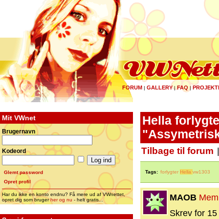
FORUM
GALLERY
FAQ
PROJEKT
|
|
|
Mit VWnet
Hella forlyg
"Assymetris
Brugernavn
Tilbage til forum
Kodeord
Tags:
forlygter
Hella
vw1303
Glemt password
Opret profil
Har du ikke en konto endnu? Få mere ud af VWnettet,
MAOB
Mem
opret dig som bruger
her og nu
- helt gratis...
Skrev for 15 