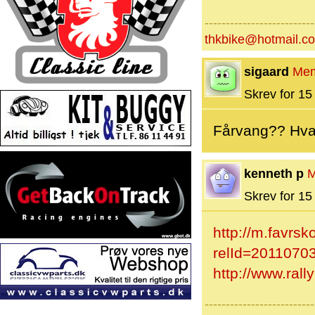
--------------------------
thkbike@hotmail.c
sigaard
Me
Skrev for 15 
Fårvang?? Hva
kenneth p
M
Skrev for 15 
http://m.favrs
relId=20110703
http://www.rall
--------------------------