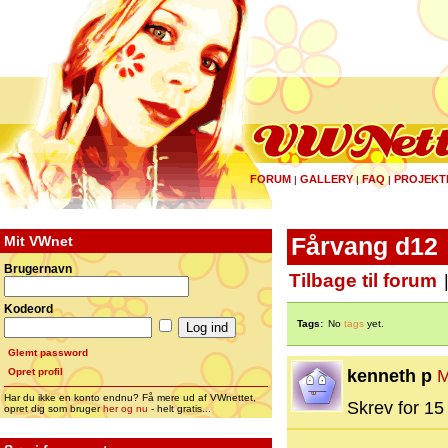
FORUM
GALLERY
FAQ
PROJEKT
|
|
|
Mit VWnet
Fårvang d12
Brugernavn
Tilbage til forum
Kodeord
Tags:
No
tags
yet.
Glemt password
Opret profil
kenneth p
M
Har du ikke en konto endnu? Få mere ud af VWnettet,
Skrev for 15 
opret dig som bruger
her og nu
- helt gratis...