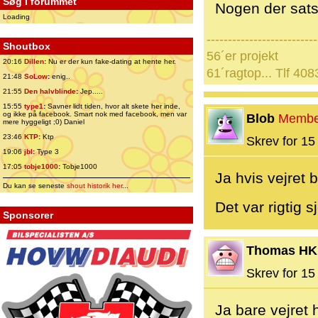
Søg i forummet
Nogen der sats
Loading
--------------------------
Shoutbox
56´er projekt
20:16
Dillen
:
Nu er der kun fake-dating at hente her.
61´ragtop... Tlf 40
21:48
SoLow
:
enig..
21:55
Den halvblinde
:
Jep.....
15:55
type1
:
Savner lidt tiden, hvor alt skete her inde,
og ikke på facebook. Smart nok med facebook, men var
Blob
Membe
mere hyggeligt ;0) Daniel
23:46
KTP
:
Ktp
Skrev for 15 
19:06
jbl
:
Type 3
17:05
tobje1000
:
Tobje1000
Ja hvis vejret 
Du kan se seneste
shout historik her
...
Det var rigtig 
Sponsorer
Thomas HK
Skrev for 15 
Ja bare vejret