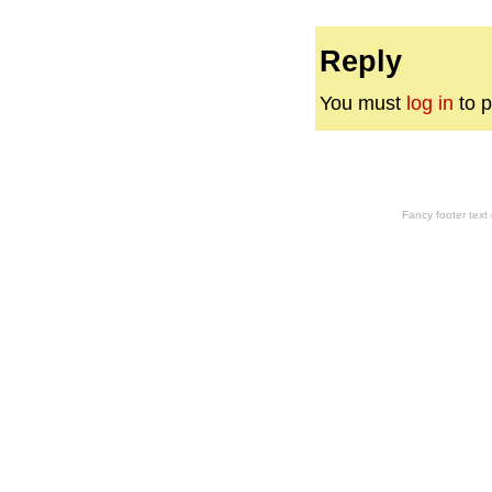
Reply
You must
log in
to p
Fancy footer tex