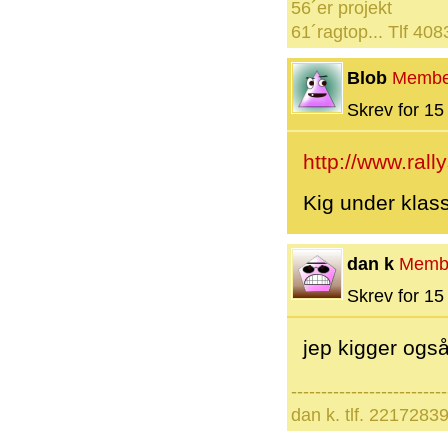
56´er projekt
61´ragtop... Tlf 40
Blob
Membe
Skrev for 15 
http://www.rall
Kig under klas
dan k
Memb
Skrev for 15 
jep kigger også
--------------------------
dan k. tlf. 2217283