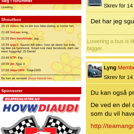
Søg i forummet
Skrev for 14 
Loading
Shoutbox
Det har jeg sg
20:16
Dillen
:
Nu er der kun fake-dating at hente her.
21:48
SoLow
:
enig..
--------------------------
21:55
Den halvblinde
:
Jep.....
Lowering a bus is l
15:55
type1
:
Savner lidt tiden, hvor alt skete her inde,
bigger..
og ikke på facebook. Smart nok med facebook, men var
mere hyggeligt ;0) Daniel
23:46
KTP
:
Ktp
19:06
jbl
:
Type 3
Lyng
Memb
17:05
tobje1000
:
Tobje1000
Skrev for 14 
Du kan se seneste
shout historik her
...
Sponsorer
Du kan også pr
De ved en del o
som du vil have
http://teamang