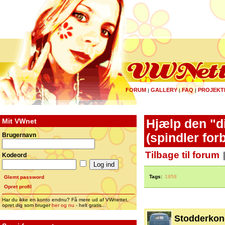
FORUM
GALLERY
FAQ
PROJEKT
|
|
|
Mit VWnet
Hjælp den "d
(spindler for
Brugernavn
Tilbage til forum
Kodeord
Tags:
1958
Glemt password
Opret profil
Har du ikke en konto endnu? Få mere ud af VWnettet,
opret dig som bruger
her og nu
- helt gratis...
Stodderko