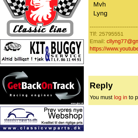
Mvh
Lyng
--------------------------
Tlf: 25795551
Email:
cllyng77@gm
https://www.yout
Reply
You must
log in
to p