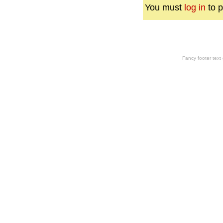
You must
log in
to p
Fancy footer tex