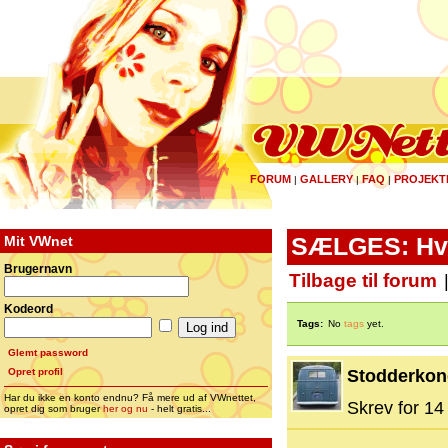
FORUM
GALLERY
FAQ
PROJEKT
|
|
|
Mit VWnet
SÆLGES: Hvid
Brugernavn
Tilbage til forum
Kodeord
Tags:
No
tags
yet.
Glemt password
Opret profil
Stodderko
Har du ikke en konto endnu? Få mere ud af VWnettet,
Skrev for 14 
opret dig som bruger
her og nu
- helt gratis...