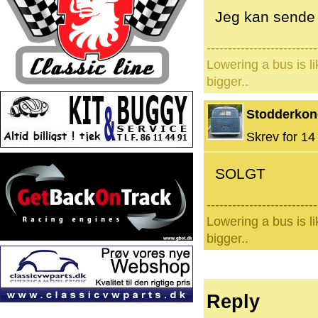
Jeg kan sende
--------------------------
Lowering a bus is l
bigger..
Stodderko
Skrev for 14 
SOLGT
--------------------------
Lowering a bus is l
bigger..
Reply