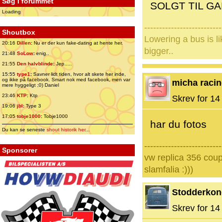
Søg i forummet
SOLGT TIL G
Loading
--------------------------
Shoutbox
Lowering a bus is l
20:16
Dillen
:
Nu er der kun fake-dating at hente her.
bigger..
21:48
SoLow
:
enig..
21:55
Den halvblinde
:
Jep.....
15:55
type1
:
Savner lidt tiden, hvor alt skete her inde,
og ikke på facebook. Smart nok med facebook, men var
micha raci
mere hyggeligt ;0) Daniel
23:46
KTP
:
Ktp
Skrev for 14 
19:06
jbl
:
Type 3
17:05
tobje1000
:
Tobje1000
har du fotos
Du kan se seneste
shout historik her
...
--------------------------
Sponsorer
vw replica 356 coup
slamfalia :)))
Stodderko
Skrev for 14 